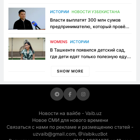
исчезло ещё одно общественное
пространство
ИСТОРИИ
НОВОСТИ УЗБЕКИСТАНА
Власти выплатят 300 млн сумов
предпринимателю, который провёл
пять лет в тюрьме по незаконному
приговору
WOMENS
ИСТОРИИ
В Ташкенте появился детский сад,
где дети едят только полезную еду.
Его открыла мама, которая устала
просить «кашу без сахара»
SHOW MORE
Новости на вайбе - Vaib.uz
Новое СМИ для нового времени
Связаться с нами по рекламе и размещению статей -
uzvaib@gmail.com,
@VaibikuzBot