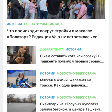
ИСТОРИИ
НОВОСТИ УЗБЕКИСТАНА
Что происходит вокруг стройки в махалле
«Лолазор»? Редакция Vaib.uz встретилась со
всеми сторонами конфликта
ДОБРАЯ ЛЕНТА
ИСТОРИИ
С кем оставить кота или собаку? В
Ташкенте появился первый сервис
зоонянь
ИСТОРИИ
НОВОСТИ УЗБЕКИСТАНА
Мягкая в жизни, железная на
трассе. Как одна девочка
переписывает автоспорт в
Узбекистане
ИСТОРИИ
НОВОСТИ УЗБЕКИСТАНА
Скейтпарк на «Голубых куполах»
залили бетоном: в центре Ташкента