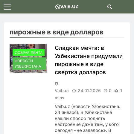
Skip
VAIB.UZ
to
content
пирожные в виде долларов
Сладкая мечта: в
ДОБРАЯ ЛЕНТА
Узбекистане придумали
НОВОСТИ
пирожные в виде
УЗБЕКИСТАНА
свертка долларов
Vaib.uz
24.01.2026
0
1
mins
Vaib.uz (новости Узбекистана.
24 января). В Узбекистане
нашли способ поднять
настроение даже тем, у кого
сегодня «не задалось». В