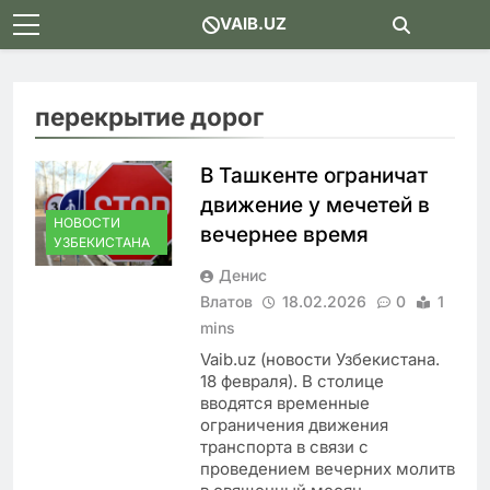
Skip
VAIB.UZ
to
content
перекрытие дорог
В Ташкенте ограничат
движение у мечетей в
НОВОСТИ
вечернее время
УЗБЕКИСТАНА
Денис
Влатов
18.02.2026
0
1
mins
Vaib.uz (новости Узбекистана.
18 февраля). В столице
вводятся временные
ограничения движения
транспорта в связи с
проведением вечерних молитв