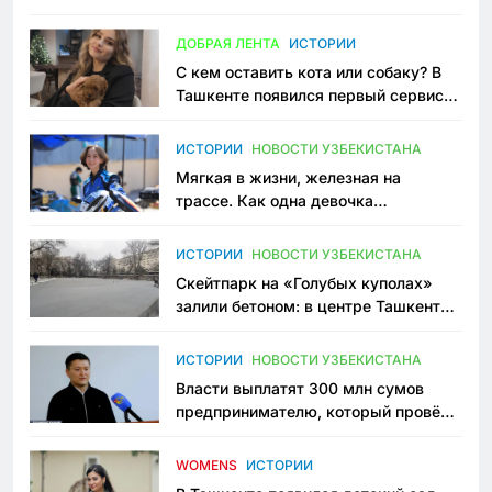
всеми сторонами конфликта
ДОБРАЯ ЛЕНТА
ИСТОРИИ
С кем оставить кота или собаку? В
Ташкенте появился первый сервис
зоонянь
ИСТОРИИ
НОВОСТИ УЗБЕКИСТАНА
Мягкая в жизни, железная на
трассе. Как одна девочка
переписывает автоспорт в
Узбекистане
ИСТОРИИ
НОВОСТИ УЗБЕКИСТАНА
Скейтпарк на «Голубых куполах»
залили бетоном: в центре Ташкента
исчезло ещё одно общественное
пространство
ИСТОРИИ
НОВОСТИ УЗБЕКИСТАНА
Власти выплатят 300 млн сумов
предпринимателю, который провёл
пять лет в тюрьме по незаконному
приговору
WOMENS
ИСТОРИИ