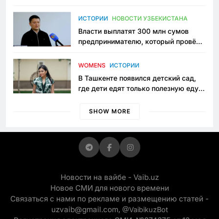
исчезло ещё одно общественное
пространство
ИСТОРИИ
НОВОСТИ УЗБЕКИСТАНА
Власти выплатят 300 млн сумов
предпринимателю, который провёл
пять лет в тюрьме по незаконному
приговору
WOMENS
ИСТОРИИ
В Ташкенте появился детский сад,
где дети едят только полезную еду.
Его открыла мама, которая устала
просить «кашу без сахара»
SHOW MORE
Новости на вайбе - Vaib.uz
Новое СМИ для нового времени
Связаться с нами по рекламе и размещению статей -
uzvaib@gmail.com,
@VaibikuzBot