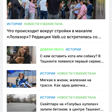
ИСТОРИИ
НОВОСТИ УЗБЕКИСТАНА
Что происходит вокруг стройки в махалле
«Лолазор»? Редакция Vaib.uz встретилась со
всеми сторонами конфликта
ДОБРАЯ ЛЕНТА
ИСТОРИИ
С кем оставить кота или собаку? В
Ташкенте появился первый сервис
зоонянь
ИСТОРИИ
НОВОСТИ УЗБЕКИСТАНА
Мягкая в жизни, железная на
трассе. Как одна девочка
переписывает автоспорт в
Узбекистане
ИСТОРИИ
НОВОСТИ УЗБЕКИСТАНА
Скейтпарк на «Голубых куполах»
залили бетоном: в центре Ташкента