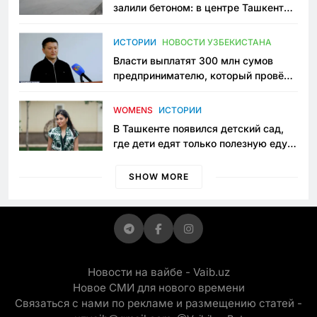
залили бетоном: в центре Ташкента
исчезло ещё одно общественное
пространство
ИСТОРИИ
НОВОСТИ УЗБЕКИСТАНА
Власти выплатят 300 млн сумов
предпринимателю, который провёл
пять лет в тюрьме по незаконному
приговору
WOMENS
ИСТОРИИ
В Ташкенте появился детский сад,
где дети едят только полезную еду.
Его открыла мама, которая устала
просить «кашу без сахара»
SHOW MORE
Новости на вайбе - Vaib.uz
Новое СМИ для нового времени
Связаться с нами по рекламе и размещению статей -