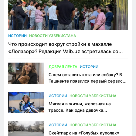
ИСТОРИИ
НОВОСТИ УЗБЕКИСТАНА
Что происходит вокруг стройки в махалле
«Лолазор»? Редакция Vaib.uz встретилась со
всеми сторонами конфликта
ДОБРАЯ ЛЕНТА
ИСТОРИИ
С кем оставить кота или собаку? В
Ташкенте появился первый сервис
зоонянь
ИСТОРИИ
НОВОСТИ УЗБЕКИСТАНА
Мягкая в жизни, железная на
трассе. Как одна девочка
переписывает автоспорт в
Узбекистане
ИСТОРИИ
НОВОСТИ УЗБЕКИСТАНА
Скейтпарк на «Голубых куполах»