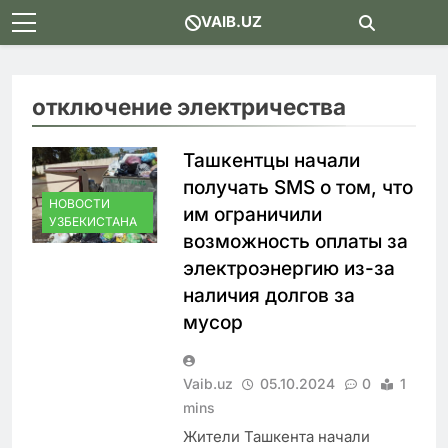
Skip
VAIB.UZ
to
content
отключение электричества
Ташкентцы начали
получать SMS о том, что
НОВОСТИ
им ограничили
УЗБЕКИСТАНА
возможность оплаты за
электроэнергию из-за
наличия долгов за
мусор
Vaib.uz
05.10.2024
0
1
mins
Жители Ташкента начали