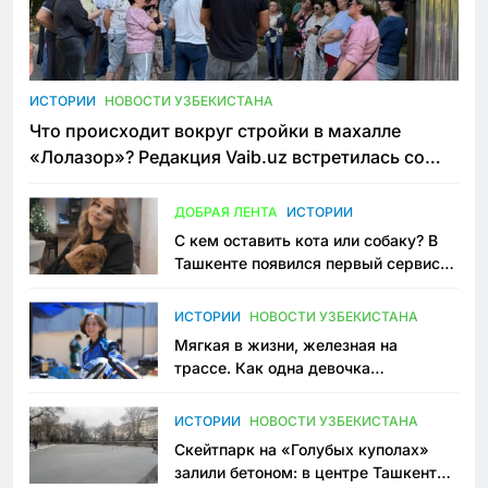
ИСТОРИИ
НОВОСТИ УЗБЕКИСТАНА
Что происходит вокруг стройки в махалле
«Лолазор»? Редакция Vaib.uz встретилась со
всеми сторонами конфликта
ДОБРАЯ ЛЕНТА
ИСТОРИИ
С кем оставить кота или собаку? В
Ташкенте появился первый сервис
зоонянь
ИСТОРИИ
НОВОСТИ УЗБЕКИСТАНА
Мягкая в жизни, железная на
трассе. Как одна девочка
переписывает автоспорт в
Узбекистане
ИСТОРИИ
НОВОСТИ УЗБЕКИСТАНА
Скейтпарк на «Голубых куполах»
залили бетоном: в центре Ташкента