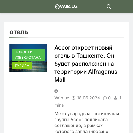
Skip
VAIB.UZ
to
content
отель
Accor откроет новый
НОВОСТИ
отель в Ташкенте. Он
УЗБЕКИСТАНА
будет расположен на
ТУРИЗМ
территории Alfraganus
Mall
Vaib.uz
18.06.2024
0
1
mins
Международная гостиничная
группа Accor подписала
соглашение, в рамках
которого запланировано