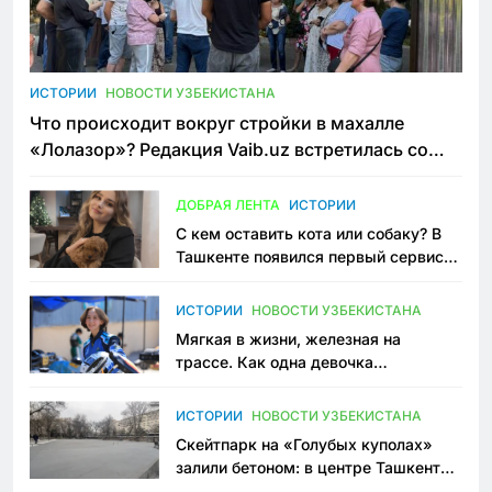
ИСТОРИИ
НОВОСТИ УЗБЕКИСТАНА
Что происходит вокруг стройки в махалле
«Лолазор»? Редакция Vaib.uz встретилась со
всеми сторонами конфликта
ДОБРАЯ ЛЕНТА
ИСТОРИИ
С кем оставить кота или собаку? В
Ташкенте появился первый сервис
зоонянь
ИСТОРИИ
НОВОСТИ УЗБЕКИСТАНА
Мягкая в жизни, железная на
трассе. Как одна девочка
переписывает автоспорт в
Узбекистане
ИСТОРИИ
НОВОСТИ УЗБЕКИСТАНА
Скейтпарк на «Голубых куполах»
залили бетоном: в центре Ташкента
исчезло ещё одно общественное