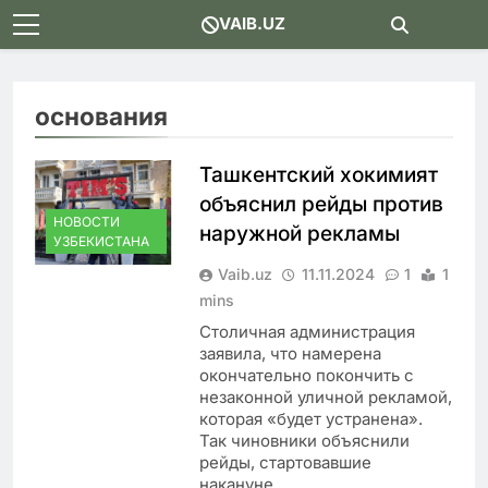
Skip
VAIB.UZ
to
content
основания
Ташкентский хокимият
объяснил рейды против
НОВОСТИ
наружной рекламы
УЗБЕКИСТАНА
Vaib.uz
11.11.2024
1
1
mins
Столичная администрация
заявила, что намерена
окончательно покончить с
незаконной уличной рекламой,
которая «будет устранена».
Так чиновники объяснили
рейды, стартовавшие
накануне…