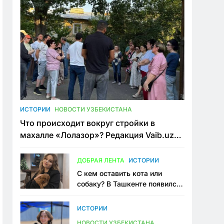
ИСТОРИИ
НОВОСТИ УЗБЕКИСТАНА
Что происходит вокруг стройки в
махалле «Лолазор»? Редакция Vaib.uz
встретилась со всеми сторонами
конфликта
ДОБРАЯ ЛЕНТА
ИСТОРИИ
С кем оставить кота или
собаку? В Ташкенте появился
первый сервис зоонянь
ИСТОРИИ
НОВОСТИ УЗБЕКИСТАНА