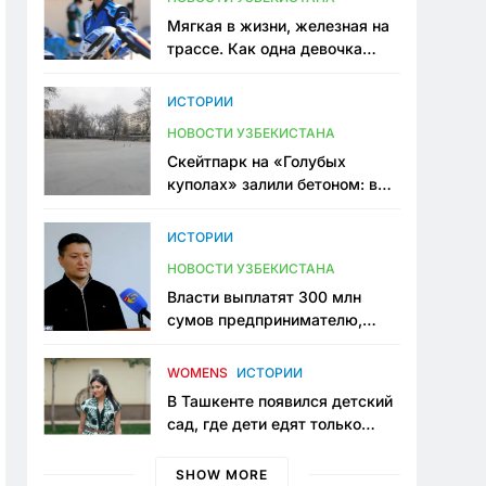
Мягкая в жизни, железная на
трассе. Как одна девочка
переписывает автоспорт в
Узбекистане
ИСТОРИИ
НОВОСТИ УЗБЕКИСТАНА
Скейтпарк на «Голубых
куполах» залили бетоном: в
центре Ташкента исчезло ещё
одно общественное
ИСТОРИИ
пространство
НОВОСТИ УЗБЕКИСТАНА
Власти выплатят 300 млн
сумов предпринимателю,
который провёл пять лет в
тюрьме по незаконному
WOMENS
ИСТОРИИ
приговору
В Ташкенте появился детский
сад, где дети едят только
полезную еду. Его открыла
мама, которая устала просить
SHOW MORE