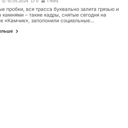
10.05.2024
0
1 mins
е пробки, вся трасса буквально залита грязью и
 камнями – такие кадры, снятые сегодня на
е «Камчик», заполонили социальные…
больше