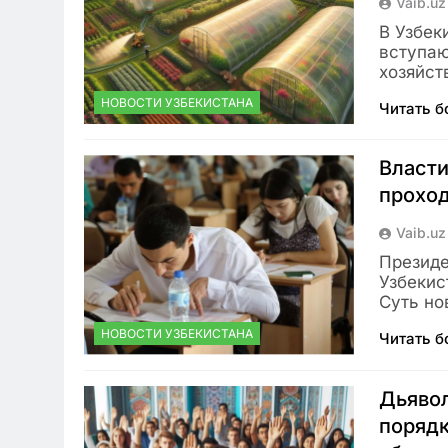
Vaib.uz
В Узбек
вступаю
хозяйст
НОВОСТИ УЗБЕКИСТАНА
Читать 
Власти
проход
Vaib.uz
Президе
Узбекис
Суть но
НОВОСТИ УЗБЕКИСТАНА
Читать 
Дьявол
поряд