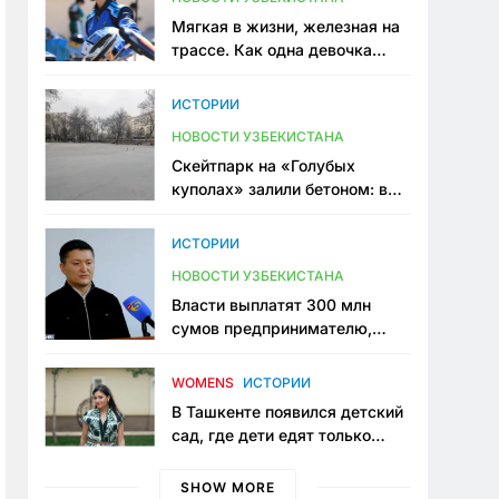
Мягкая в жизни, железная на
трассе. Как одна девочка
переписывает автоспорт в
Узбекистане
ИСТОРИИ
НОВОСТИ УЗБЕКИСТАНА
Скейтпарк на «Голубых
куполах» залили бетоном: в
центре Ташкента исчезло ещё
одно общественное
ИСТОРИИ
пространство
НОВОСТИ УЗБЕКИСТАНА
Власти выплатят 300 млн
сумов предпринимателю,
который провёл пять лет в
тюрьме по незаконному
WOMENS
ИСТОРИИ
приговору
В Ташкенте появился детский
сад, где дети едят только
полезную еду. Его открыла
мама, которая устала просить
SHOW MORE