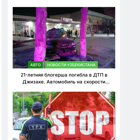
о резком ужесточении наказаний для
нарушителей ПДД
АВТО
НОВОСТИ УЗБЕКИСТАНА
21-летняя блогерша погибла в ДТП в
Джизаке. Автомобиль на скорости
врезался в дерево