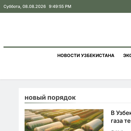
Skip
Суббота, 08.08.2026
9:49:56 PM
to
content
НОВОСТИ УЗБЕКИСТАНА
ЭК
новый порядок
В Узбе
газа т