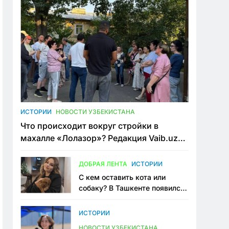
ИСТОРИИ
НОВОСТИ УЗБЕКИСТАНА
Что происходит вокруг стройки в
махалле «Лолазор»? Редакция Vaib.uz
встретилась со всеми сторонами
конфликта
ДОБРАЯ ЛЕНТА
ИСТОРИИ
С кем оставить кота или
собаку? В Ташкенте появился
первый сервис зоонянь
ИСТОРИИ
НОВОСТИ УЗБЕКИСТАНА