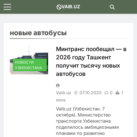
Skip
VAIB.UZ
to
content
новые автобусы
Минтранс пообещал — в
2026 году Ташкент
НОВОСТИ
получит тысячу новых
УЗБЕКИСТАНА
автобусов
Vaib.uz
07.10.2025
0
1
mins
Vaib.uz (Узбекистан. 7
октября). Министерство
транспорта Узбекистана
поделилось амбициозными
планами по развитию