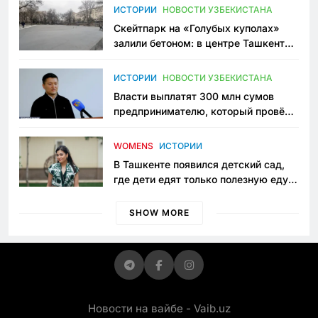
Узбекистане
ИСТОРИИ
НОВОСТИ УЗБЕКИСТАНА
Скейтпарк на «Голубых куполах»
залили бетоном: в центре Ташкента
исчезло ещё одно общественное
пространство
ИСТОРИИ
НОВОСТИ УЗБЕКИСТАНА
Власти выплатят 300 млн сумов
предпринимателю, который провёл
пять лет в тюрьме по незаконному
приговору
WOMENS
ИСТОРИИ
В Ташкенте появился детский сад,
где дети едят только полезную еду.
Его открыла мама, которая устала
просить «кашу без сахара»
SHOW MORE
Новости на вайбе - Vaib.uz