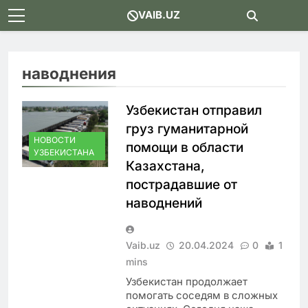
Skip
VAIB.UZ
to
content
наводнения
Узбекистан отправил
груз гуманитарной
НОВОСТИ
помощи в области
УЗБЕКИСТАНА
Казахстана,
пострадавшие от
наводнений
Vaib.uz
20.04.2024
0
1
mins
Узбекистан продолжает
помогать соседям в сложных