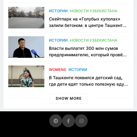
переписывает автоспорт в
Узбекистане
ИСТОРИИ
НОВОСТИ УЗБЕКИСТАНА
Скейтпарк на «Голубых куполах»
залили бетоном: в центре Ташкента
исчезло ещё одно общественное
пространство
ИСТОРИИ
НОВОСТИ УЗБЕКИСТАНА
Власти выплатят 300 млн сумов
предпринимателю, который провёл
пять лет в тюрьме по незаконному
приговору
WOMENS
ИСТОРИИ
В Ташкенте появился детский сад,
где дети едят только полезную еду.
Его открыла мама, которая устала
просить «кашу без сахара»
SHOW MORE