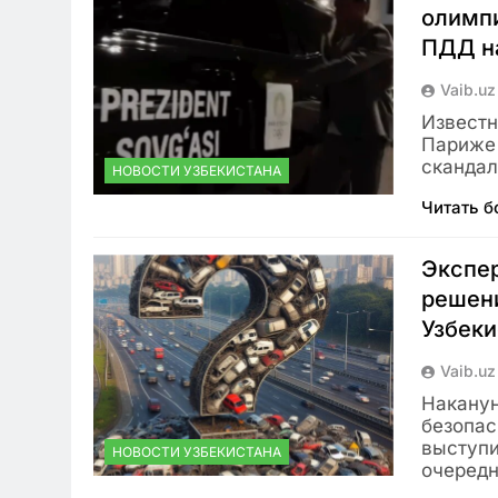
олимп
ПДД на
Vaib.uz
Известн
Париже 
скандал
НОВОСТИ УЗБЕКИСТАНА
Читать 
Экспе
решени
Узбеки
Vaib.uz
Накану
безопас
выступи
НОВОСТИ УЗБЕКИСТАНА
очеред