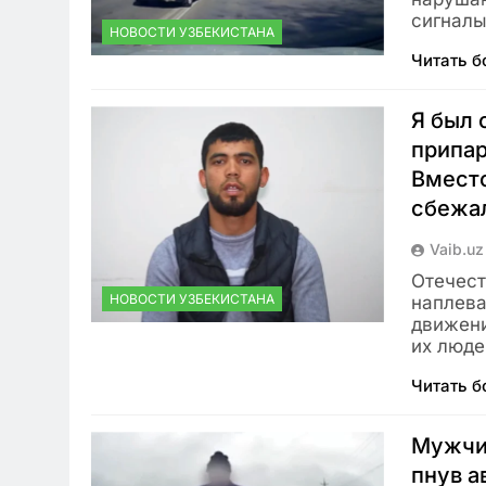
сигнал
НОВОСТИ УЗБЕКИСТАНА
Читать 
Я был 
припар
Вместо
сбежа
Vaib.uz
Отечест
НОВОСТИ УЗБЕКИСТАНА
наплева
движени
их люде
Читать 
Мужчин
пнув а