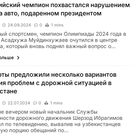
ийский чемпион похвастался нарушением
 авто, подаренном президентом
24.09.2024
0
1 mins
ый спортсмен, чемпион Олимпиады 2024 года в
Асадхужа Муйдинхужаев очутился в центре
а, который вновь поднял важный вопрос о…
больше
рты предложили несколько вариантов
я проблем с дорожной ситуацией в
стане
22.07.2024
0
1 mins
не вечером новый начальник Службы
ности дорожного движения Шерзод Ибрагимов
л по телевидению, вывалив на узбекистанцев
ную порцию обещаний по…