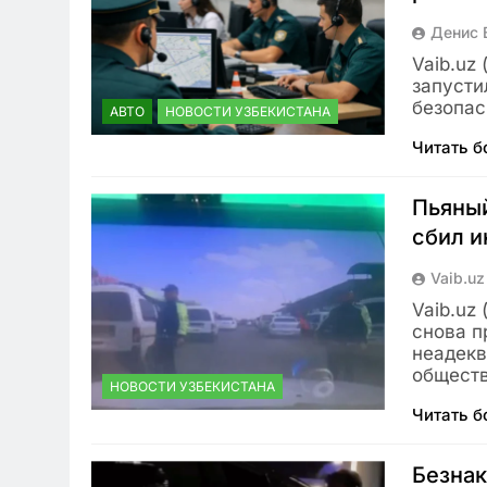
Денис 
Vaib.uz
запусти
безопас
АВТО
НОВОСТИ УЗБЕКИСТАНА
Читать 
Пьяный
сбил и
Vaib.uz
Vaib.uz
снова п
неадекв
общест
НОВОСТИ УЗБЕКИСТАНА
Читать 
Безнак