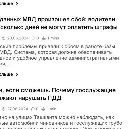
больше
 данных МВД произошел сбой: водители
сколько дней не могут оплатить штрафы
28.06.2024
0
1 mins
ские проблемы привели к сбоям в работе базы
МВД. Система, которая должна обеспечивать
вное и удобное управление административными
ми,…
больше
и, если сможешь. Почему госслужащие
лжают нарушать ПДД
27.06.2024
0
1 min
но на улицах Ташкента можно наблюдать, как
ые автомобили чиновников и госслужащих грубо
т правила дорожного движения. Они игнорируют