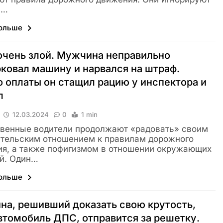
ы…
больше
очень злой. Мужчина неправильно
ковал машину и нарвался на штраф.
 оплаты он стащил рацию у инспектора и
л
12.03.2024
0
1 min
венные водители продолжают «радовать» своим
тельским отношением к правилам дорожного
я, а также пофигизмом в отношении окружающих
й. Один…
больше
а, решивший доказать свою крутость,
втомобиль ДПС, отправится за решетку.