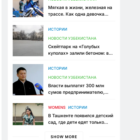
Мягкая в жизни, железная на
трассе. Как одна девочка
переписывает автоспорт в
Узбекистане
ИСТОРИИ
НОВОСТИ УЗБЕКИСТАНА
Скейтпарк на «Голубых
куполах» залили бетоном: в
центре Ташкента исчезло ещё
одно общественное
ИСТОРИИ
пространство
НОВОСТИ УЗБЕКИСТАНА
Власти выплатят 300 млн
сумов предпринимателю,
который провёл пять лет в
тюрьме по незаконному
WOMENS
ИСТОРИИ
приговору
В Ташкенте появился детский
сад, где дети едят только
полезную еду. Его открыла
мама, которая устала просить
SHOW MORE