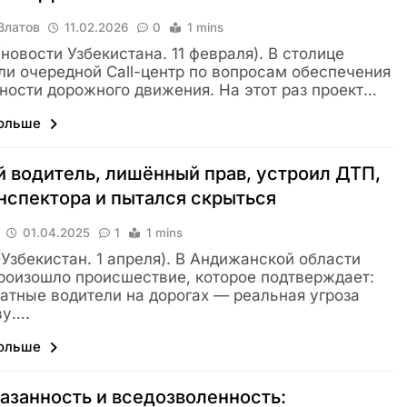
Влатов
11.02.2026
0
1 mins
 (новости Узбекистана. 11 февраля). В столице
ли очередной Call-центр по вопросам обеспечения
ности дорожного движения. На этот раз проект…
больше
 водитель, лишённый прав, устроил ДТП,
нспектора и пытался скрыться
01.04.2025
1
1 mins
 (Узбекистан. 1 апреля). В Андижанской области
роизошло происшествие, которое подтверждает:
атные водители на дорогах — реальная угроза
ву….
больше
азанность и вседозволенность: