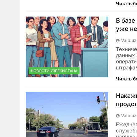
Читать 
В базе
уже не
Vaib.uz
Техниче
данных 
операти
штрафа
НОВОСТИ УЗБЕКИСТАНА
Читать 
Накаж
продо
Vaib.uz
Ежеднев
служебн
нарушаю