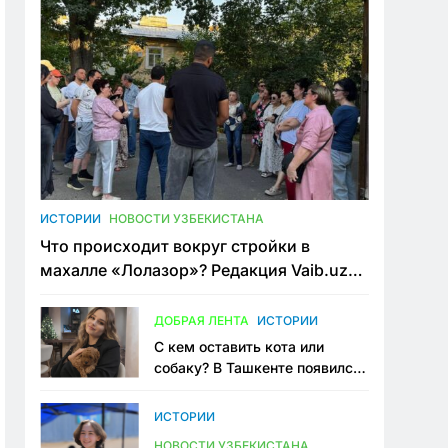
ИСТОРИИ
НОВОСТИ УЗБЕКИСТАНА
Что происходит вокруг стройки в
махалле «Лолазор»? Редакция Vaib.uz
встретилась со всеми сторонами
конфликта
ДОБРАЯ ЛЕНТА
ИСТОРИИ
С кем оставить кота или
собаку? В Ташкенте появился
первый сервис зоонянь
ИСТОРИИ
НОВОСТИ УЗБЕКИСТАНА