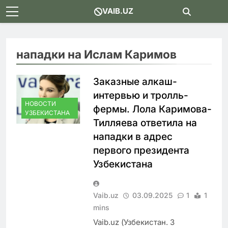
Skip
VAIB.UZ
to
content
нападки на Ислам Каримов
Заказные алкаш-
интервью и тролль-
НОВОСТИ
фермы. Лола Каримова-
УЗБЕКИСТАНА
Тилляева ответила на
нападки в адрес
первого президента
Узбекистана
Vaib.uz
03.09.2025
1
1
mins
Vaib.uz (Узбекистан. 3