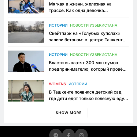
Мягкая в жизни, железная на
трассе. Как одна девочка
переписывает автоспорт в
Узбекистане
ИСТОРИИ
НОВОСТИ УЗБЕКИСТАНА
Скейтпарк на «Голубых куполах»
залили бетоном: в центре Ташкента
исчезло ещё одно общественное
пространство
ИСТОРИИ
НОВОСТИ УЗБЕКИСТАНА
Власти выплатят 300 млн сумов
предпринимателю, который провёл
пять лет в тюрьме по незаконному
приговору
WOMENS
ИСТОРИИ
В Ташкенте появился детский сад,
где дети едят только полезную еду.
Его открыла мама, которая устала
просить «кашу без сахара»
SHOW MORE