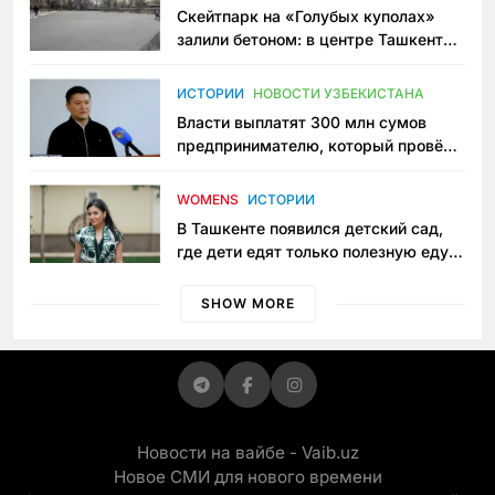
Скейтпарк на «Голубых куполах»
залили бетоном: в центре Ташкента
исчезло ещё одно общественное
пространство
ИСТОРИИ
НОВОСТИ УЗБЕКИСТАНА
Власти выплатят 300 млн сумов
предпринимателю, который провёл
пять лет в тюрьме по незаконному
приговору
WOMENS
ИСТОРИИ
В Ташкенте появился детский сад,
где дети едят только полезную еду.
Его открыла мама, которая устала
просить «кашу без сахара»
SHOW MORE
Новости на вайбе - Vaib.uz
Новое СМИ для нового времени