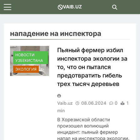
Skip
VAIB.UZ
to
content
нападение на инспектора
Пьяный фермер избил
НОВОСТИ
инспектора экологии за
УЗБЕКИСТАНА
то, что он пытался
ЭКОЛОГИЯ
предотвратить гибель
трех тысяч деревьев
Vaib.uz
08.06.2024
0
1
min
В Хорезмской области
произошел вопиющий
инцидент: пьяный фермер
напал на инспектора экологии,