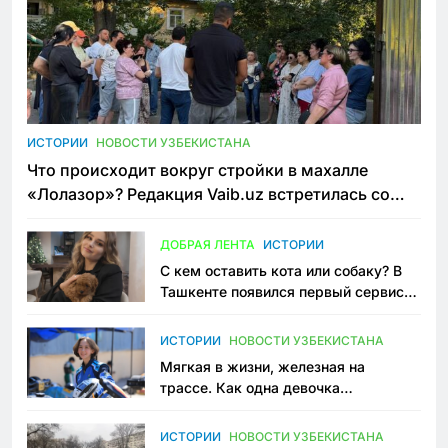
ИСТОРИИ
НОВОСТИ УЗБЕКИСТАНА
Что происходит вокруг стройки в махалле
«Лолазор»? Редакция Vaib.uz встретилась со
всеми сторонами конфликта
ДОБРАЯ ЛЕНТА
ИСТОРИИ
С кем оставить кота или собаку? В
Ташкенте появился первый сервис
зоонянь
ИСТОРИИ
НОВОСТИ УЗБЕКИСТАНА
Мягкая в жизни, железная на
трассе. Как одна девочка
переписывает автоспорт в
Узбекистане
ИСТОРИИ
НОВОСТИ УЗБЕКИСТАНА