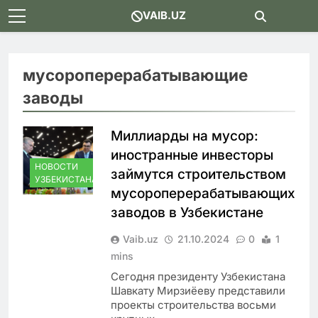
Skip
VAIB.UZ
to
content
мусороперерабатывающие
заводы
Миллиарды на мусор:
иностранные инвесторы
НОВОСТИ
займутся строительством
УЗБЕКИСТАНА
мусороперерабатывающих
заводов в Узбекистане
Vaib.uz
21.10.2024
0
1
mins
Сегодня президенту Узбекистана
Шавкату Мирзиёеву представили
проекты строительства восьми