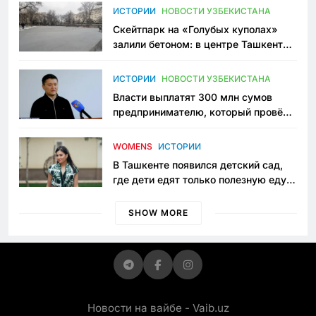
Узбекистане
ИСТОРИИ
НОВОСТИ УЗБЕКИСТАНА
Скейтпарк на «Голубых куполах»
залили бетоном: в центре Ташкента
исчезло ещё одно общественное
пространство
ИСТОРИИ
НОВОСТИ УЗБЕКИСТАНА
Власти выплатят 300 млн сумов
предпринимателю, который провёл
пять лет в тюрьме по незаконному
приговору
WOMENS
ИСТОРИИ
В Ташкенте появился детский сад,
где дети едят только полезную еду.
Его открыла мама, которая устала
просить «кашу без сахара»
SHOW MORE
Новости на вайбе - Vaib.uz