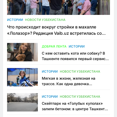
ИСТОРИИ
НОВОСТИ УЗБЕКИСТАНА
Что происходит вокруг стройки в махалле
«Лолазор»? Редакция Vaib.uz встретилась со
всеми сторонами конфликта
ДОБРАЯ ЛЕНТА
ИСТОРИИ
С кем оставить кота или собаку? В
Ташкенте появился первый сервис
зоонянь
ИСТОРИИ
НОВОСТИ УЗБЕКИСТАНА
Мягкая в жизни, железная на
трассе. Как одна девочка
переписывает автоспорт в
Узбекистане
ИСТОРИИ
НОВОСТИ УЗБЕКИСТАНА
Скейтпарк на «Голубых куполах»
залили бетоном: в центре Ташкента
исчезло ещё одно общественное