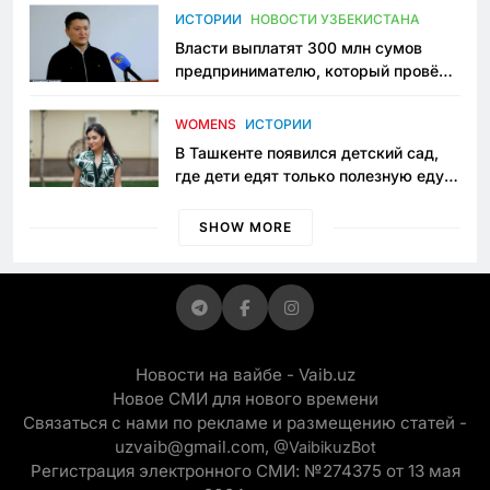
пространство
ИСТОРИИ
НОВОСТИ УЗБЕКИСТАНА
Власти выплатят 300 млн сумов
предпринимателю, который провёл
пять лет в тюрьме по незаконному
приговору
WOMENS
ИСТОРИИ
В Ташкенте появился детский сад,
где дети едят только полезную еду.
Его открыла мама, которая устала
просить «кашу без сахара»
SHOW MORE
Новости на вайбе - Vaib.uz
Новое СМИ для нового времени
Связаться с нами по рекламе и размещению статей -
uzvaib@gmail.com,
@VaibikuzBot
Регистрация электронного СМИ: №274375 от 13 мая