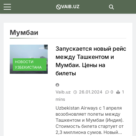
Skip
VAIB.UZ
to
content
Мумбаи
Запускается новый рейс
между Ташкентом и
НОВОСТИ
Мумбаи. Цены на
УЗБЕКИСТАНА
билеты
Vaib.uz
26.01.2024
0
1
mins
Uzbekistan Airways с 1 апреля
возобновляет полеты между
Ташкентом и Мумбаи (Индия).
Стоимость билета стартует от
2,3 миллиона сумов. Новый…