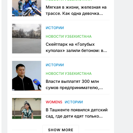
Мягкая в жизни, железная на
трассе. Как одна девочка
переписывает автоспорт в
Узбекистане
ИСТОРИИ
НОВОСТИ УЗБЕКИСТАНА
Скейтпарк на «Голубых
куполах» залили бетоном: в
центре Ташкента исчезло ещё
одно общественное
ИСТОРИИ
пространство
НОВОСТИ УЗБЕКИСТАНА
Власти выплатят 300 млн
сумов предпринимателю,
который провёл пять лет в
тюрьме по незаконному
WOMENS
ИСТОРИИ
приговору
В Ташкенте появился детский
сад, где дети едят только
полезную еду. Его открыла
мама, которая устала просить
SHOW MORE