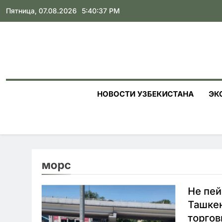
Skip
Пятница, 07.08.2026
5:40:38 PM
to
content
НОВОСТИ УЗБЕКИСТАНА
ЭК
морс
Не пей
Ташкен
торгов