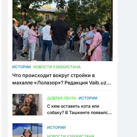
ИСТОРИИ
НОВОСТИ УЗБЕКИСТАНА
Что происходит вокруг стройки в
махалле «Лолазор»? Редакция Vaib.uz
встретилась со всеми сторонами
конфликта
ДОБРАЯ ЛЕНТА
ИСТОРИИ
С кем оставить кота или
собаку? В Ташкенте появился
первый сервис зоонянь
ИСТОРИИ
НОВОСТИ УЗБЕКИСТАНА