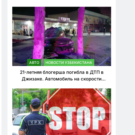
о резком ужесточении наказаний для
нарушителей ПДД
АВТО
НОВОСТИ УЗБЕКИСТАНА
21-летняя блогерша погибла в ДТП в
Джизаке. Автомобиль на скорости
врезался в дерево