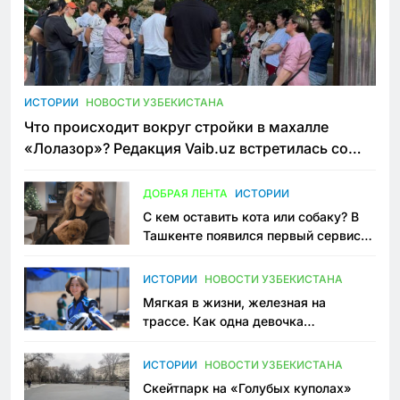
ИСТОРИИ
НОВОСТИ УЗБЕКИСТАНА
Что происходит вокруг стройки в махалле
«Лолазор»? Редакция Vaib.uz встретилась со
всеми сторонами конфликта
ДОБРАЯ ЛЕНТА
ИСТОРИИ
С кем оставить кота или собаку? В
Ташкенте появился первый сервис
зоонянь
ИСТОРИИ
НОВОСТИ УЗБЕКИСТАНА
Мягкая в жизни, железная на
трассе. Как одна девочка
переписывает автоспорт в
Узбекистане
ИСТОРИИ
НОВОСТИ УЗБЕКИСТАНА
Скейтпарк на «Голубых куполах»