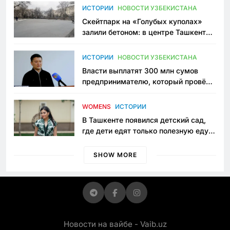
Узбекистане
ИСТОРИИ
НОВОСТИ УЗБЕКИСТАНА
Скейтпарк на «Голубых куполах»
залили бетоном: в центре Ташкента
исчезло ещё одно общественное
пространство
ИСТОРИИ
НОВОСТИ УЗБЕКИСТАНА
Власти выплатят 300 млн сумов
предпринимателю, который провёл
пять лет в тюрьме по незаконному
приговору
WOMENS
ИСТОРИИ
В Ташкенте появился детский сад,
где дети едят только полезную еду.
Его открыла мама, которая устала
просить «кашу без сахара»
SHOW MORE
Новости на вайбе - Vaib.uz