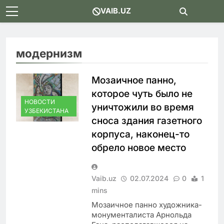
Skip
VAIB.UZ
to
content
модернизм
Мозаичное панно,
которое чуть было не
НОВОСТИ
уничтожили во время
УЗБЕКИСТАНА
сноса здания газетного
корпуса, наконец-то
обрело новое место
Vaib.uz
02.07.2024
0
1
mins
Мозаичное панно художника-
монументалиста Арнольда