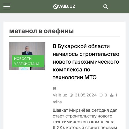
Skip
VAIB.UZ
to
content
метанол в олефины
В Бухарской области
началось строительство
НОВОСТИ
нового газохимического
УЗБЕКИСТАНА
комплекса по
технологии МТО
Vaib.uz
31.05.2024
0
1
mins
Шавкат Мирзиёев сегодня дал
старт строительству нового
газохимического комплекса
(ГХК), который станет первым