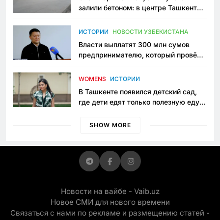
залили бетоном: в центре Ташкента
исчезло ещё одно общественное
пространство
ИСТОРИИ
НОВОСТИ УЗБЕКИСТАНА
Власти выплатят 300 млн сумов
предпринимателю, который провёл
пять лет в тюрьме по незаконному
приговору
WOMENS
ИСТОРИИ
В Ташкенте появился детский сад,
где дети едят только полезную еду.
Его открыла мама, которая устала
просить «кашу без сахара»
SHOW MORE
Новости на вайбе - Vaib.uz
Новое СМИ для нового времени
Связаться с нами по рекламе и размещению статей -