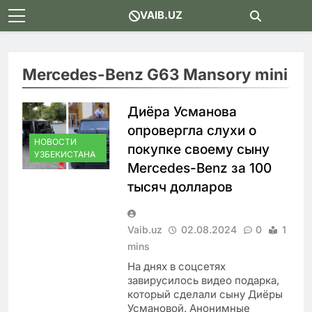
Skip
VAIB.UZ
to
content
Mercedes-Benz G63 Mansory mini
Диёра Усманова
опровергла слухи о
НОВОСТИ
покупке своему сыну
УЗБЕКИСТАНА
Mercedes-Benz за 100
тысяч долларов
Vaib.uz
02.08.2024
0
1
mins
На днях в соцсетях
завирусилось видео подарка,
который сделали сыну Диёры
Усмановой. Анонимные