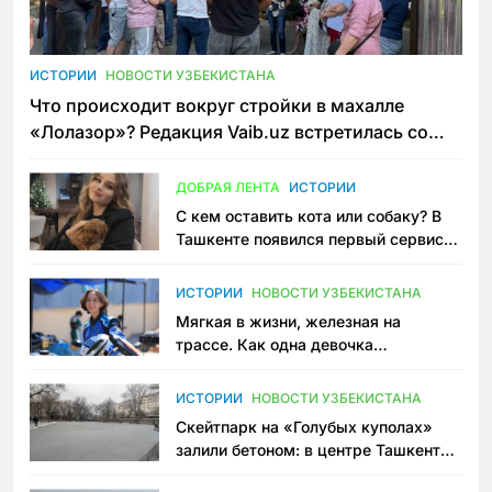
ИСТОРИИ
НОВОСТИ УЗБЕКИСТАНА
Что происходит вокруг стройки в махалле
«Лолазор»? Редакция Vaib.uz встретилась со
всеми сторонами конфликта
ДОБРАЯ ЛЕНТА
ИСТОРИИ
С кем оставить кота или собаку? В
Ташкенте появился первый сервис
зоонянь
ИСТОРИИ
НОВОСТИ УЗБЕКИСТАНА
Мягкая в жизни, железная на
трассе. Как одна девочка
переписывает автоспорт в
Узбекистане
ИСТОРИИ
НОВОСТИ УЗБЕКИСТАНА
Скейтпарк на «Голубых куполах»
залили бетоном: в центре Ташкента
исчезло ещё одно общественное