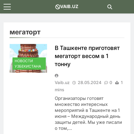
Skip
VAIB.UZ
to
content
мегаторт
В Ташкенте приготовят
мегаторт весом в 1
НОВОСТИ
тонну
УЗБЕКИСТАНА
Vaib.uz
28.05.2024
0
1
mins
Организаторы готовят
множество интересных
мероприятий в Ташкенте на 1
июня – Международный день
защиты детей. Мы уже писали
о том,…