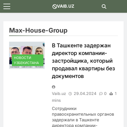
Skip
VAIB.UZ
to
content
Max-House-Group
В Ташкенте задержан
директор компании-
НОВОСТИ
застройщика, который
УЗБЕКИСТАНА
продавал квартиры без
документов
Vaib.uz
29.04.2024
0
1
mins
Сотрудники
правоохранительных органов
задержали в Ташкенте
директора компании-