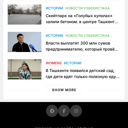
переписывает автоспорт в
Узбекистане
ИСТОРИИ
НОВОСТИ УЗБЕКИСТАНА
Скейтпарк на «Голубых куполах»
залили бетоном: в центре Ташкента
исчезло ещё одно общественное
пространство
ИСТОРИИ
НОВОСТИ УЗБЕКИСТАНА
Власти выплатят 300 млн сумов
предпринимателю, который провёл
пять лет в тюрьме по незаконному
приговору
WOMENS
ИСТОРИИ
В Ташкенте появился детский сад,
где дети едят только полезную еду.
Его открыла мама, которая устала
просить «кашу без сахара»
SHOW MORE