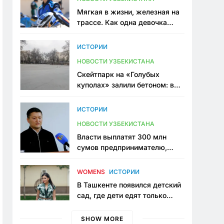
Мягкая в жизни, железная на
трассе. Как одна девочка
переписывает автоспорт в
Узбекистане
ИСТОРИИ
НОВОСТИ УЗБЕКИСТАНА
Скейтпарк на «Голубых
куполах» залили бетоном: в
центре Ташкента исчезло ещё
одно общественное
ИСТОРИИ
пространство
НОВОСТИ УЗБЕКИСТАНА
Власти выплатят 300 млн
сумов предпринимателю,
который провёл пять лет в
тюрьме по незаконному
WOMENS
ИСТОРИИ
приговору
В Ташкенте появился детский
сад, где дети едят только
полезную еду. Его открыла
мама, которая устала просить
SHOW MORE