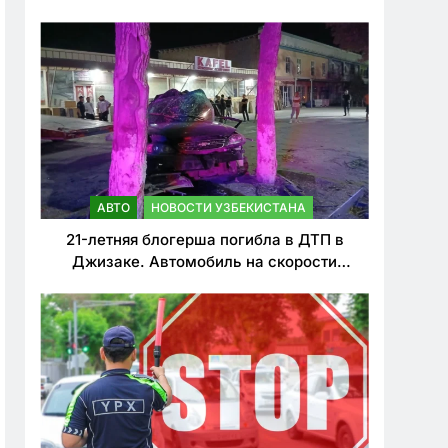
о резком ужесточении наказаний для
нарушителей ПДД
АВТО
НОВОСТИ УЗБЕКИСТАНА
21-летняя блогерша погибла в ДТП в
Джизаке. Автомобиль на скорости
врезался в дерево