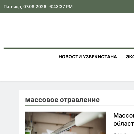
Skip
Пятница, 07.08.2026
6:43:38 PM
to
content
НОВОСТИ УЗБЕКИСТАНА
ЭК
массовое отравление
Массов
област