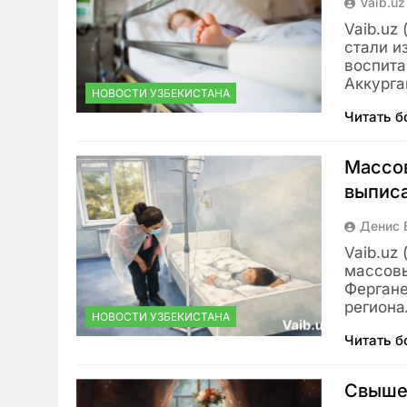
Vaib.uz
Vaib.uz
стали и
воспита
Аккург
НОВОСТИ УЗБЕКИСТАНА
Читать 
Массов
выписа
Денис 
Vaib.uz
массовы
Фергане
региона
НОВОСТИ УЗБЕКИСТАНА
Читать 
Свыше 