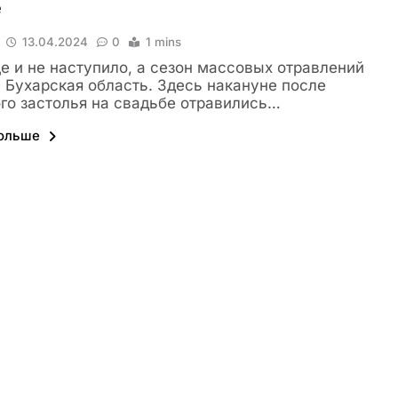
е
13.04.2024
0
1 mins
е и не наступило, а сезон массовых отравлений
 Бухарская область. Здесь накануне после
го застолья на свадьбе отравились…
больше