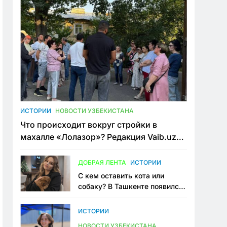
ИСТОРИИ
НОВОСТИ УЗБЕКИСТАНА
Что происходит вокруг стройки в
махалле «Лолазор»? Редакция Vaib.uz
встретилась со всеми сторонами
конфликта
ДОБРАЯ ЛЕНТА
ИСТОРИИ
С кем оставить кота или
собаку? В Ташкенте появился
первый сервис зоонянь
ИСТОРИИ
НОВОСТИ УЗБЕКИСТАНА