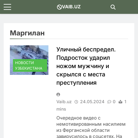
Skip
VAIB.UZ
to
content
Маргилан
Уличный беспредел.
Подросток ударил
НОВОСТИ
ножом мужчину и
УЗБЕКИСТАНА
скрылся с места
преступления
Vaib.uz
24.05.2024
0
1
mins
Очередное видео с
немотивированным насилием
из Ферганской области
завирусилось в соцсетях. На