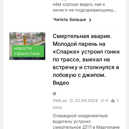
нём хорошо видно, как к
ничего не подозревающему…
Читать больше
Смертельная авария.
Молодой парень на
НОВОСТИ
«Спарке» устроил гонки
УЗБЕКИСТАНА
по трассе, выехал на
встречку и столкнулся в
лобовую с джипом.
Видео
Vaib.uz
22.04.2024
0
1
mins
Очередной неадекватный
водитель устроил
смертельное ДТП в Маргилане