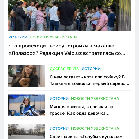
ИСТОРИИ
НОВОСТИ УЗБЕКИСТАНА
Что происходит вокруг стройки в махалле
«Лолазор»? Редакция Vaib.uz встретилась со
всеми сторонами конфликта
ДОБРАЯ ЛЕНТА
ИСТОРИИ
С кем оставить кота или собаку? В
Ташкенте появился первый сервис
зоонянь
ИСТОРИИ
НОВОСТИ УЗБЕКИСТАНА
Мягкая в жизни, железная на
трассе. Как одна девочка
переписывает автоспорт в
Узбекистане
ИСТОРИИ
НОВОСТИ УЗБЕКИСТАНА
Скейтпарк на «Голубых куполах»