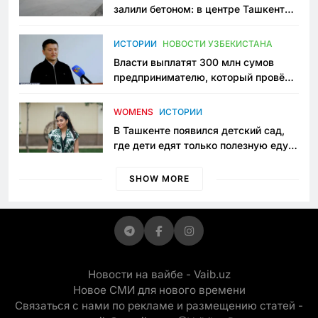
залили бетоном: в центре Ташкента
исчезло ещё одно общественное
пространство
ИСТОРИИ
НОВОСТИ УЗБЕКИСТАНА
Власти выплатят 300 млн сумов
предпринимателю, который провёл
пять лет в тюрьме по незаконному
приговору
WOMENS
ИСТОРИИ
В Ташкенте появился детский сад,
где дети едят только полезную еду.
Его открыла мама, которая устала
просить «кашу без сахара»
SHOW MORE
Новости на вайбе - Vaib.uz
Новое СМИ для нового времени
Связаться с нами по рекламе и размещению статей -