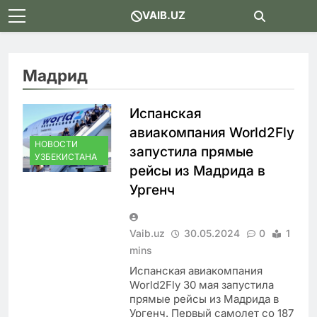
Skip
VAIB.UZ
to
content
Мадрид
Испанская
авиакомпания World2Fly
НОВОСТИ
запустила прямые
УЗБЕКИСТАНА
рейсы из Мадрида в
Ургенч
Vaib.uz
30.05.2024
0
1
mins
Испанская авиакомпания
World2Fly 30 мая запустила
прямые рейсы из Мадрида в
Ургенч. Первый самолет со 187