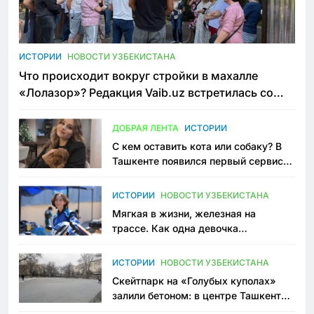
ИСТОРИИ
НОВОСТИ УЗБЕКИСТАНА
Что происходит вокруг стройки в махалле
«Лолазор»? Редакция Vaib.uz встретилась со
всеми сторонами конфликта
ДОБРАЯ ЛЕНТА
ИСТОРИИ
С кем оставить кота или собаку? В
Ташкенте появился первый сервис
зоонянь
ИСТОРИИ
НОВОСТИ УЗБЕКИСТАНА
Мягкая в жизни, железная на
трассе. Как одна девочка
переписывает автоспорт в
Узбекистане
ИСТОРИИ
НОВОСТИ УЗБЕКИСТАНА
Скейтпарк на «Голубых куполах»
залили бетоном: в центре Ташкента
исчезло ещё одно общественное