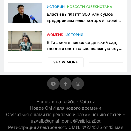
пространство
ИСТОРИИ
НОВОСТИ УЗБЕКИСТАНА
Власти выплатят 300 млн сумов
предпринимателю, который провёл
пять лет в тюрьме по незаконному
приговору
WOMENS
ИСТОРИИ
В Ташкенте появился детский сад,
где дети едят только полезную еду.
Его открыла мама, которая устала
просить «кашу без сахара»
SHOW MORE
Новости на вайбе - Vaib.uz
Новое СМИ для нового времени
Связаться с нами по рекламе и размещению статей -
uzvaib@gmail.com,
@VaibikuzBot
Регистрация электронного СМИ: №274375 от 13 мая