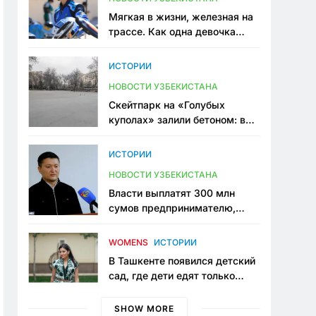
Мягкая в жизни, железная на
трассе. Как одна девочка
переписывает автоспорт в
Узбекистане
ИСТОРИИ
НОВОСТИ УЗБЕКИСТАНА
Скейтпарк на «Голубых
куполах» залили бетоном: в
центре Ташкента исчезло ещё
одно общественное
ИСТОРИИ
пространство
НОВОСТИ УЗБЕКИСТАНА
Власти выплатят 300 млн
сумов предпринимателю,
который провёл пять лет в
тюрьме по незаконному
WOMENS
ИСТОРИИ
приговору
В Ташкенте появился детский
сад, где дети едят только
полезную еду. Его открыла
мама, которая устала просить
SHOW MORE