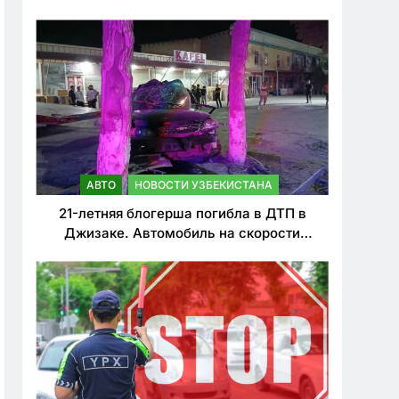
о резком ужесточении наказаний для
нарушителей ПДД
АВТО
НОВОСТИ УЗБЕКИСТАНА
21-летняя блогерша погибла в ДТП в
Джизаке. Автомобиль на скорости
врезался в дерево