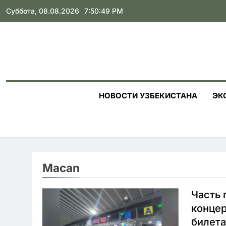
Skip
Суббота, 08.08.2026
7:50:50 PM
to
content
НОВОСТИ УЗБЕКИСТАНА
ЭК
Macan
Часть 
концер
билет