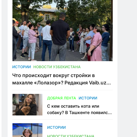
ИСТОРИИ
НОВОСТИ УЗБЕКИСТАНА
Что происходит вокруг стройки в
махалле «Лолазор»? Редакция Vaib.uz
встретилась со всеми сторонами
конфликта
ДОБРАЯ ЛЕНТА
ИСТОРИИ
С кем оставить кота или
собаку? В Ташкенте появился
первый сервис зоонянь
ИСТОРИИ
НОВОСТИ УЗБЕКИСТАНА