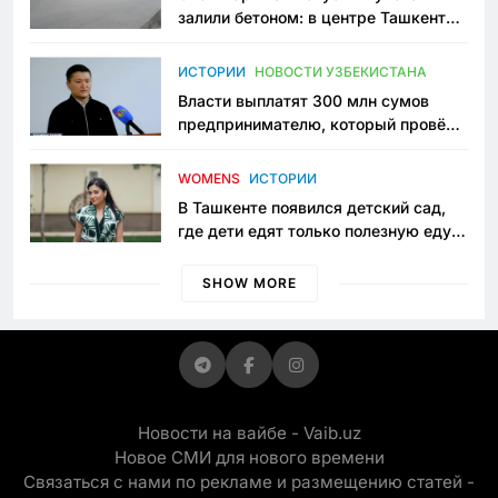
залили бетоном: в центре Ташкента
исчезло ещё одно общественное
пространство
ИСТОРИИ
НОВОСТИ УЗБЕКИСТАНА
Власти выплатят 300 млн сумов
предпринимателю, который провёл
пять лет в тюрьме по незаконному
приговору
WOMENS
ИСТОРИИ
В Ташкенте появился детский сад,
где дети едят только полезную еду.
Его открыла мама, которая устала
просить «кашу без сахара»
SHOW MORE
Новости на вайбе - Vaib.uz
Новое СМИ для нового времени
Связаться с нами по рекламе и размещению статей -