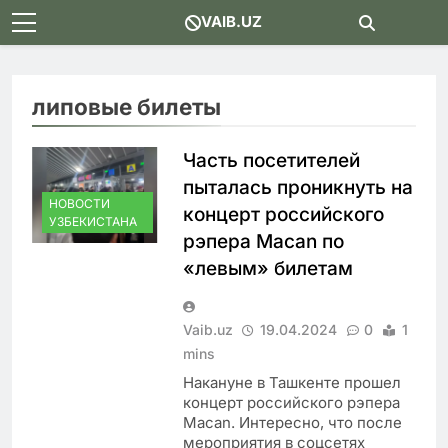
Skip
VAIB.UZ
to
content
липовые билеты
Часть посетителей
пыталась проникнуть на
НОВОСТИ
концерт российского
УЗБЕКИСТАНА
рэпера Macan по
«левым» билетам
Vaib.uz
19.04.2024
0
1
mins
Накануне в Ташкенте прошел
концерт российского рэпера
Macan. Интересно, что после
мероприятия в соцсетях