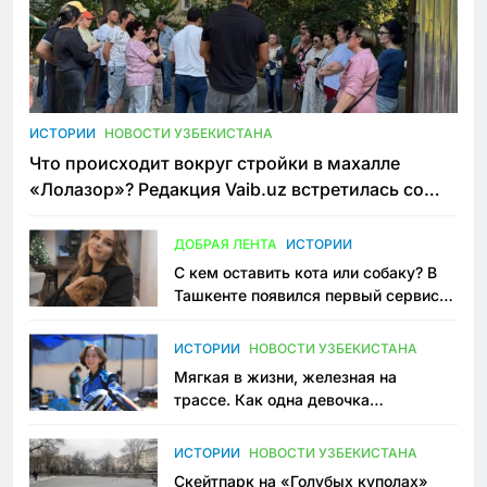
ИСТОРИИ
НОВОСТИ УЗБЕКИСТАНА
Что происходит вокруг стройки в махалле
«Лолазор»? Редакция Vaib.uz встретилась со
всеми сторонами конфликта
ДОБРАЯ ЛЕНТА
ИСТОРИИ
С кем оставить кота или собаку? В
Ташкенте появился первый сервис
зоонянь
ИСТОРИИ
НОВОСТИ УЗБЕКИСТАНА
Мягкая в жизни, железная на
трассе. Как одна девочка
переписывает автоспорт в
Узбекистане
ИСТОРИИ
НОВОСТИ УЗБЕКИСТАНА
Скейтпарк на «Голубых куполах»