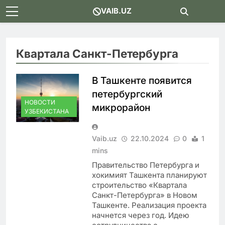
Skip
VAIB.UZ
to
content
Квартала Санкт-Петербурга
В Ташкенте появится
петербургский
НОВОСТИ
микрорайон
УЗБЕКИСТАНА
Vaib.uz
22.10.2024
0
1
mins
Правительство Петербурга и
хокимият Ташкента планируют
строительство «Квартала
Санкт-Петербурга» в Новом
Ташкенте. Реализация проекта
начнется через год. Идею