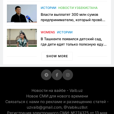
исчезло ещё одно общественное
пространство
ИСТОРИИ
НОВОСТИ УЗБЕКИСТАНА
Власти выплатят 300 млн сумов
предпринимателю, который провёл
пять лет в тюрьме по незаконному
приговору
WOMENS
ИСТОРИИ
В Ташкенте появился детский сад,
где дети едят только полезную еду.
Его открыла мама, которая устала
просить «кашу без сахара»
SHOW MORE
Новости на вайбе - Vaib.uz
Новое СМИ для нового времени
Связаться с нами по рекламе и размещению статей -
uzvaib@gmail.com,
@VaibikuzBot
Регистрация электронного СМИ: №274375 от 13 мая