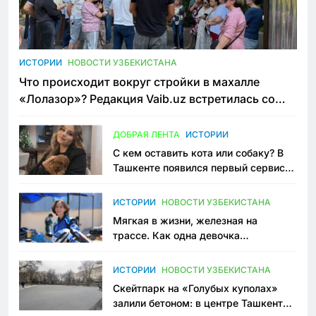
ИСТОРИИ
НОВОСТИ УЗБЕКИСТАНА
Что происходит вокруг стройки в махалле
«Лолазор»? Редакция Vaib.uz встретилась со
всеми сторонами конфликта
ДОБРАЯ ЛЕНТА
ИСТОРИИ
С кем оставить кота или собаку? В
Ташкенте появился первый сервис
зоонянь
ИСТОРИИ
НОВОСТИ УЗБЕКИСТАНА
Мягкая в жизни, железная на
трассе. Как одна девочка
переписывает автоспорт в
Узбекистане
ИСТОРИИ
НОВОСТИ УЗБЕКИСТАНА
Скейтпарк на «Голубых куполах»
залили бетоном: в центре Ташкента