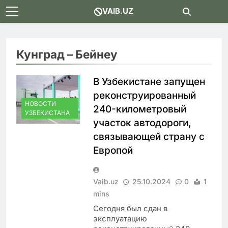
Skip
VAIB.UZ
to
content
Кунград – Бейнеу
В Узбекистане запущен
реконструированный
НОВОСТИ
240-километровый
УЗБЕКИСТАНА
участок автодороги,
связывающей страну с
Европой
Vaib.uz
25.10.2024
0
1
mins
Сегодня был сдан в
эксплуатацию