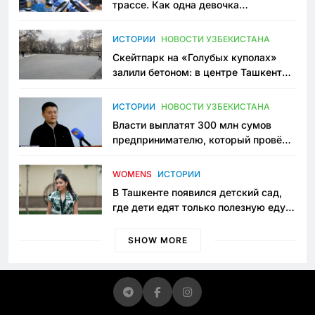
трассе. Как одна девочка
переписывает автоспорт в
Узбекистане
ИСТОРИИ
НОВОСТИ УЗБЕКИСТАНА
Скейтпарк на «Голубых куполах»
залили бетоном: в центре Ташкента
исчезло ещё одно общественное
пространство
ИСТОРИИ
НОВОСТИ УЗБЕКИСТАНА
Власти выплатят 300 млн сумов
предпринимателю, который провёл
пять лет в тюрьме по незаконному
приговору
WOMENS
ИСТОРИИ
В Ташкенте появился детский сад,
где дети едят только полезную еду.
Его открыла мама, которая устала
просить «кашу без сахара»
SHOW MORE