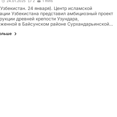
24.01.2025
2
1 mins
 (Узбекистан. 24 января). Центр исламской
ации Узбекистана представил амбициозный проект
рукции древней крепости Узундара,
оженной в Байсунском районе Сурхандарьинской…
больше