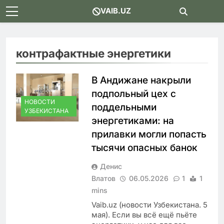
Skip
VAIB.UZ
to
content
контрафактные энергетики
В Андижане накрыли
подпольный цех с
НОВОСТИ
поддельными
УЗБЕКИСТАНА
энергетиками: на
прилавки могли попасть
тысячи опасных банок
Денис
Влатов
06.05.2026
1
1
mins
Vaib.uz (новости Узбекистана. 5
мая). Если вы всё ещё пьёте