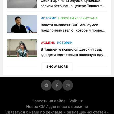
Скейтпарк на «Голубых куполах»
залили бетоном: в центре Ташкента
исчезло ещё одно общественное
пространство
ИСТОРИИ
НОВОСТИ УЗБЕКИСТАНА
Власти выплатят 300 млн сумов
предпринимателю, который провёл
пять лет в тюрьме по незаконному
приговору
WOMENS
ИСТОРИИ
В Ташкенте появился детский сад,
где дети едят только полезную еду.
Его открыла мама, которая устала
просить «кашу без сахара»
SHOW MORE
Новости на вайбе - Vaib.uz
Новое СМИ для нового времени
Связаться с нами по рекламе и размещению статей -