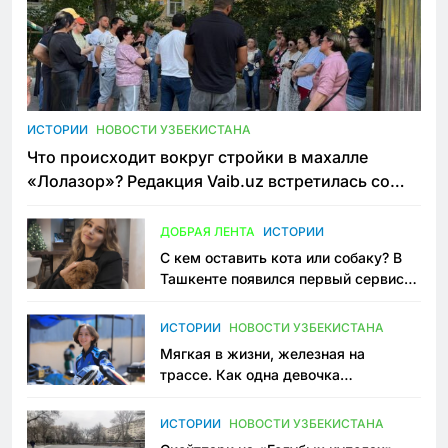
ИСТОРИИ
НОВОСТИ УЗБЕКИСТАНА
Что происходит вокруг стройки в махалле
«Лолазор»? Редакция Vaib.uz встретилась со
всеми сторонами конфликта
ДОБРАЯ ЛЕНТА
ИСТОРИИ
С кем оставить кота или собаку? В
Ташкенте появился первый сервис
зоонянь
ИСТОРИИ
НОВОСТИ УЗБЕКИСТАНА
Мягкая в жизни, железная на
трассе. Как одна девочка
переписывает автоспорт в
Узбекистане
ИСТОРИИ
НОВОСТИ УЗБЕКИСТАНА