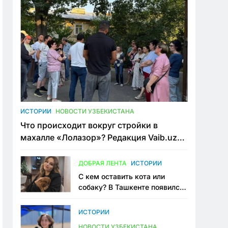
ИСТОРИИ
НОВОСТИ УЗБЕКИСТАНА
Что происходит вокруг стройки в
махалле «Лолазор»? Редакция Vaib.uz
встретилась со всеми сторонами
конфликта
ДОБРАЯ ЛЕНТА
ИСТОРИИ
С кем оставить кота или
собаку? В Ташкенте появился
первый сервис зоонянь
ИСТОРИИ
НОВОСТИ УЗБЕКИСТАНА