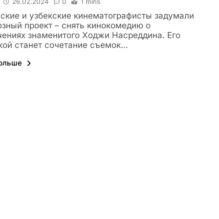
26.02.2024
0
1 mins
ские и узбекские кинематографисты задумали
зный проект – снять кинокомедию о
ениях знаменитого Ходжи Насреддина. Его
ой станет сочетание съемок…
больше