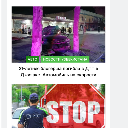
о резком ужесточении наказаний для
нарушителей ПДД
АВТО
НОВОСТИ УЗБЕКИСТАНА
21-летняя блогерша погибла в ДТП в
Джизаке. Автомобиль на скорости
врезался в дерево