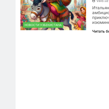
Vaib.uz
Итальян
амбицио
приключ
изюминк
НОВОСТИ УЗБЕКИСТАНА
Читать 