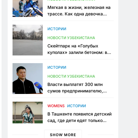
Мягкая в жизни, железная на
трассе. Как одна девочка
переписывает автоспорт в
Узбекистане
ИСТОРИИ
НОВОСТИ УЗБЕКИСТАНА
Скейтпарк на «Голубых
куполах» залили бетоном: в
центре Ташкента исчезло ещё
одно общественное
ИСТОРИИ
пространство
НОВОСТИ УЗБЕКИСТАНА
Власти выплатят 300 млн
сумов предпринимателю,
который провёл пять лет в
тюрьме по незаконному
WOMENS
ИСТОРИИ
приговору
В Ташкенте появился детский
сад, где дети едят только
полезную еду. Его открыла
мама, которая устала просить
SHOW MORE