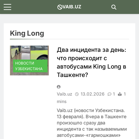
Skip
VAIB.UZ
to
content
King Long
Два инцидента за день:
что происходит с
НОВОСТИ
автобусами King Long в
УЗБЕКИСТАНА
Ташкенте?
Vaib.uz
13.02.2026
1
1
mins
Vaib.uz (новости Узбекистана.
13 февраля). Вчера в Ташкенте
произошло сразу два
инцидента с так называемыми
автобусами-«гармошками»