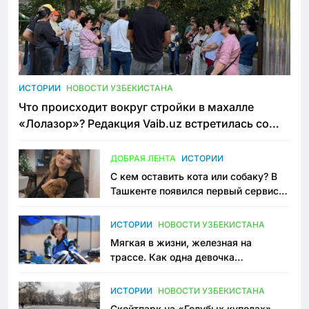
ИСТОРИИ
НОВОСТИ УЗБЕКИСТАНА
Что происходит вокруг стройки в махалле
«Лолазор»? Редакция Vaib.uz встретилась со
всеми сторонами конфликта
ДОБРАЯ ЛЕНТА
ИСТОРИИ
С кем оставить кота или собаку? В
Ташкенте появился первый сервис
зоонянь
ИСТОРИИ
НОВОСТИ УЗБЕКИСТАНА
Мягкая в жизни, железная на
трассе. Как одна девочка
переписывает автоспорт в
Узбекистане
ИСТОРИИ
НОВОСТИ УЗБЕКИСТАНА
Скейтпарк на «Голубых куполах»