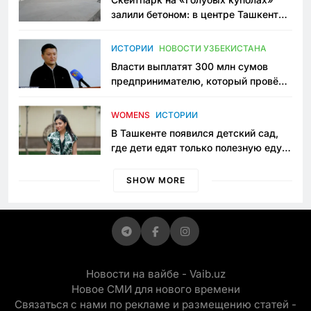
залили бетоном: в центре Ташкента
исчезло ещё одно общественное
пространство
ИСТОРИИ
НОВОСТИ УЗБЕКИСТАНА
Власти выплатят 300 млн сумов
предпринимателю, который провёл
пять лет в тюрьме по незаконному
приговору
WOMENS
ИСТОРИИ
В Ташкенте появился детский сад,
где дети едят только полезную еду.
Его открыла мама, которая устала
просить «кашу без сахара»
SHOW MORE
Новости на вайбе - Vaib.uz
Новое СМИ для нового времени
Связаться с нами по рекламе и размещению статей -