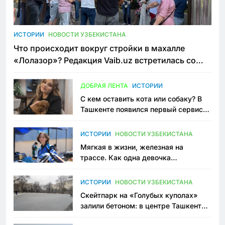
ИСТОРИИ
НОВОСТИ УЗБЕКИСТАНА
Что происходит вокруг стройки в махалле
«Лолазор»? Редакция Vaib.uz встретилась со
всеми сторонами конфликта
ДОБРАЯ ЛЕНТА
ИСТОРИИ
С кем оставить кота или собаку? В
Ташкенте появился первый сервис
зоонянь
ИСТОРИИ
НОВОСТИ УЗБЕКИСТАНА
Мягкая в жизни, железная на
трассе. Как одна девочка
переписывает автоспорт в
Узбекистане
ИСТОРИИ
НОВОСТИ УЗБЕКИСТАНА
Скейтпарк на «Голубых куполах»
залили бетоном: в центре Ташкента
исчезло ещё одно общественное