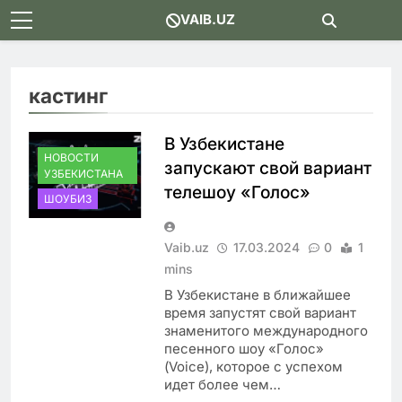
Skip
VAIB.UZ
to
content
кастинг
В Узбекистане
НОВОСТИ
запускают свой вариант
УЗБЕКИСТАНА
телешоу «Голос»
ШОУБИЗ
Vaib.uz
17.03.2024
0
1
mins
В Узбекистане в ближайшее
время запустят свой вариант
знаменитого международного
песенного шоу «Голос»
(Voice), которое с успехом
идет более чем…