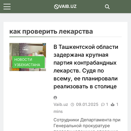
Skip
VAIB.UZ
to
content
как проверить лекарства
В Ташкентской области
задержана крупная
НОВОСТИ
партия контрабандных
УЗБЕКИСТАНА
лекарств. Судя по
всему, ее планировали
реализовать в столице
Vaib.uz
09.01.2025
1
1
mins
Сотрудники Департамента при
Генеральной прокуратуре