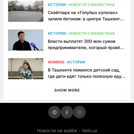
Узбекистане
ИСТОРИИ
НОВОСТИ УЗБЕКИСТАНА
Скейтпарк на «Голубых куполах»
залили бетоном: в центре Ташкента
исчезло ещё одно общественное
пространство
ИСТОРИИ
НОВОСТИ УЗБЕКИСТАНА
Власти выплатят 300 млн сумов
предпринимателю, который провёл
пять лет в тюрьме по незаконному
приговору
WOMENS
ИСТОРИИ
В Ташкенте появился детский сад,
где дети едят только полезную еду.
Его открыла мама, которая устала
просить «кашу без сахара»
SHOW MORE
Новости на вайбе - Vaib.uz