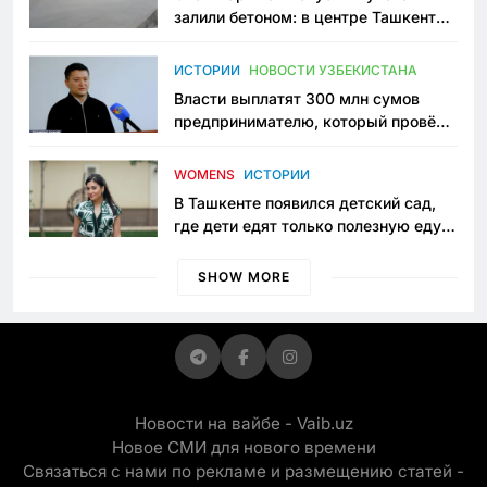
залили бетоном: в центре Ташкента
исчезло ещё одно общественное
пространство
ИСТОРИИ
НОВОСТИ УЗБЕКИСТАНА
Власти выплатят 300 млн сумов
предпринимателю, который провёл
пять лет в тюрьме по незаконному
приговору
WOMENS
ИСТОРИИ
В Ташкенте появился детский сад,
где дети едят только полезную еду.
Его открыла мама, которая устала
просить «кашу без сахара»
SHOW MORE
Новости на вайбе - Vaib.uz
Новое СМИ для нового времени
Связаться с нами по рекламе и размещению статей -