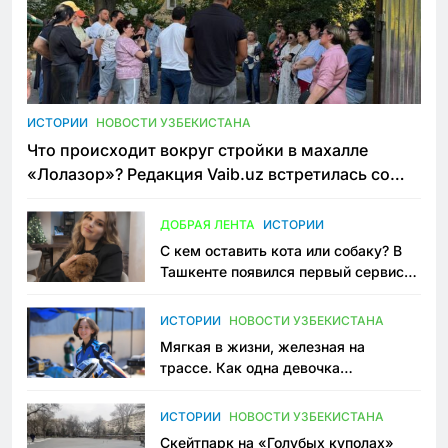
ИСТОРИИ
НОВОСТИ УЗБЕКИСТАНА
Что происходит вокруг стройки в махалле
«Лолазор»? Редакция Vaib.uz встретилась со
всеми сторонами конфликта
ДОБРАЯ ЛЕНТА
ИСТОРИИ
С кем оставить кота или собаку? В
Ташкенте появился первый сервис
зоонянь
ИСТОРИИ
НОВОСТИ УЗБЕКИСТАНА
Мягкая в жизни, железная на
трассе. Как одна девочка
переписывает автоспорт в
Узбекистане
ИСТОРИИ
НОВОСТИ УЗБЕКИСТАНА
Скейтпарк на «Голубых куполах»