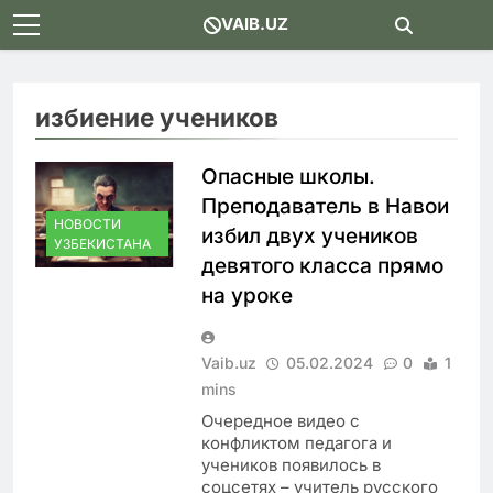
Skip
VAIB.UZ
to
content
избиение учеников
Опасные школы.
Преподаватель в Навои
НОВОСТИ
избил двух учеников
УЗБЕКИСТАНА
девятого класса прямо
на уроке
Vaib.uz
05.02.2024
0
1
mins
Очередное видео с
конфликтом педагога и
учеников появилось в
соцсетях – учитель русского