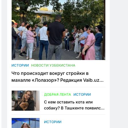
ИСТОРИИ
НОВОСТИ УЗБЕКИСТАНА
Что происходит вокруг стройки в
махалле «Лолазор»? Редакция Vaib.uz
встретилась со всеми сторонами
конфликта
ДОБРАЯ ЛЕНТА
ИСТОРИИ
С кем оставить кота или
собаку? В Ташкенте появился
первый сервис зоонянь
ИСТОРИИ