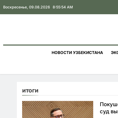
Skip
Воскресенье, 09.08.2026
8:55:55 AM
to
content
НОВОСТИ УЗБЕКИСТАНА
ЭК
итоги
Покуш
суд вы