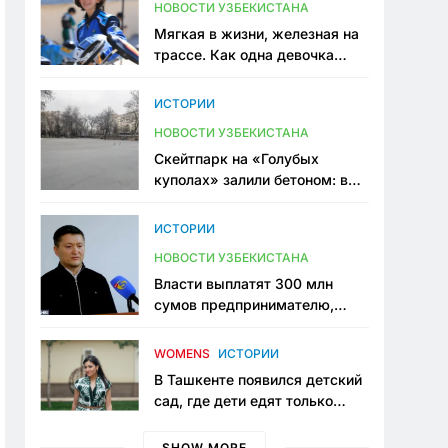
НОВОСТИ УЗБЕКИСТАНА
Мягкая в жизни, железная на
трассе. Как одна девочка
переписывает автоспорт в
Узбекистане
ИСТОРИИ
НОВОСТИ УЗБЕКИСТАНА
Скейтпарк на «Голубых
куполах» залили бетоном: в
центре Ташкента исчезло ещё
одно общественное
ИСТОРИИ
пространство
НОВОСТИ УЗБЕКИСТАНА
Власти выплатят 300 млн
сумов предпринимателю,
который провёл пять лет в
тюрьме по незаконному
WOMENS
ИСТОРИИ
приговору
В Ташкенте появился детский
сад, где дети едят только
полезную еду. Его открыла
мама, которая устала просить
SHOW MORE