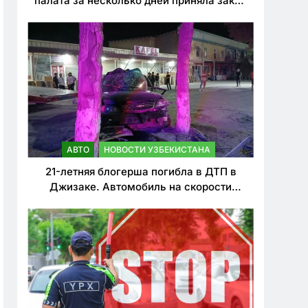
палата за несколько дней приняла закон
о резком ужесточении наказаний для
нарушителей ПДД
АВТО
НОВОСТИ УЗБЕКИСТАНА
21-летняя блогерша погибла в ДТП в
Джизаке. Автомобиль на скорости
врезался в дерево