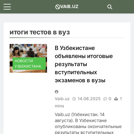
Skip
VAIB.UZ
to
content
итоги тестов в вуз
В Узбекистане
объявлены итоговые
НОВОСТИ
результаты
УЗБЕКИСТАНА
вступительных
экзаменов в вузы
Vaib.uz
14.08.2025
0
1
mins
Vaib.uz (Узбекистан. 14
августа). В Узбекистане
опубликованы окончательные
результаты вступительных