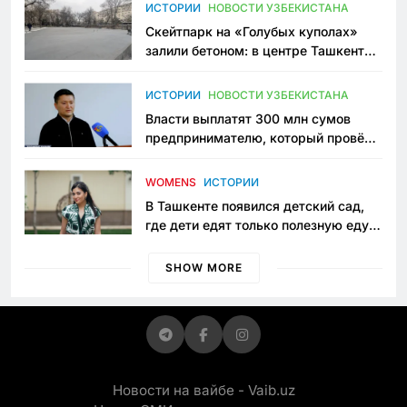
Узбекистане
ИСТОРИИ
НОВОСТИ УЗБЕКИСТАНА
Скейтпарк на «Голубых куполах»
залили бетоном: в центре Ташкента
исчезло ещё одно общественное
пространство
ИСТОРИИ
НОВОСТИ УЗБЕКИСТАНА
Власти выплатят 300 млн сумов
предпринимателю, который провёл
пять лет в тюрьме по незаконному
приговору
WOMENS
ИСТОРИИ
В Ташкенте появился детский сад,
где дети едят только полезную еду.
Его открыла мама, которая устала
просить «кашу без сахара»
SHOW MORE
Новости на вайбе - Vaib.uz