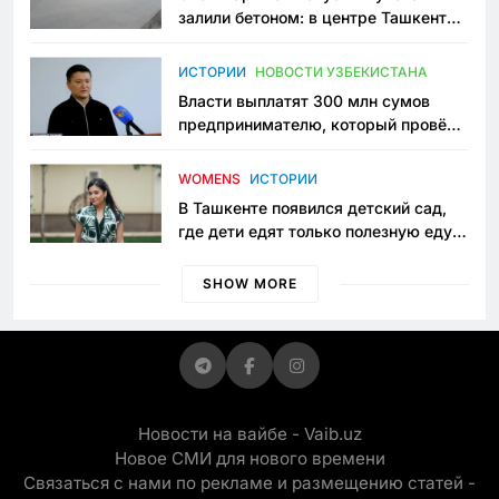
залили бетоном: в центре Ташкента
исчезло ещё одно общественное
пространство
ИСТОРИИ
НОВОСТИ УЗБЕКИСТАНА
Власти выплатят 300 млн сумов
предпринимателю, который провёл
пять лет в тюрьме по незаконному
приговору
WOMENS
ИСТОРИИ
В Ташкенте появился детский сад,
где дети едят только полезную еду.
Его открыла мама, которая устала
просить «кашу без сахара»
SHOW MORE
Новости на вайбе - Vaib.uz
Новое СМИ для нового времени
Связаться с нами по рекламе и размещению статей -