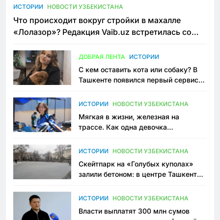
ИСТОРИИ
НОВОСТИ УЗБЕКИСТАНА
Что происходит вокруг стройки в махалле
«Лолазор»? Редакция Vaib.uz встретилась со
всеми сторонами конфликта
ДОБРАЯ ЛЕНТА
ИСТОРИИ
С кем оставить кота или собаку? В
Ташкенте появился первый сервис
зоонянь
ИСТОРИИ
НОВОСТИ УЗБЕКИСТАНА
Мягкая в жизни, железная на
трассе. Как одна девочка
переписывает автоспорт в
Узбекистане
ИСТОРИИ
НОВОСТИ УЗБЕКИСТАНА
Скейтпарк на «Голубых куполах»
залили бетоном: в центре Ташкента
исчезло ещё одно общественное
пространство
ИСТОРИИ
НОВОСТИ УЗБЕКИСТАНА
Власти выплатят 300 млн сумов