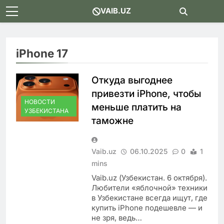
Skip
VAIB.UZ
to
content
iPhone 17
Откуда выгоднее
привезти iPhone, чтобы
НОВОСТИ
меньше платить на
УЗБЕКИСТАНА
таможне
Vaib.uz
06.10.2025
0
1
mins
Vaib.uz (Узбекистан. 6 октября).
Любители «яблочной» техники
в Узбекистане всегда ищут, где
купить iPhone подешевле — и
не зря, ведь…