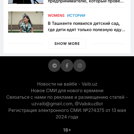
предпринимателю, который провёл
пять лет в тюрьме по незаконному
приговору
WOMENS
ИСТОРИИ
В Ташкенте появился детский сад,
где дети едят только полезную еду.
Его открыла мама, которая устала
просить «кашу без сахара»
SHOW MORE
Новости на вайбе - Vaib.uz
Новое СМИ для нового времени
Связаться с нами по рекламе и размещению статей -
uzvaib@gmail.com,
@VaibikuzBot
Регистрация электронного СМИ: №274375 от 13 мая
2024 года
18+