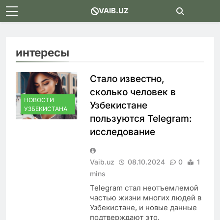
Skip
VAIB.UZ
to
content
интересы
Стало известно,
сколько человек в
НОВОСТИ
Узбекистане
УЗБЕКИСТАНА
пользуются Telegram:
исследование
Vaib.uz
08.10.2024
0
1
mins
Telegram стал неотъемлемой
частью жизни многих людей в
Узбекистане, и новые данные
подтверждают это.