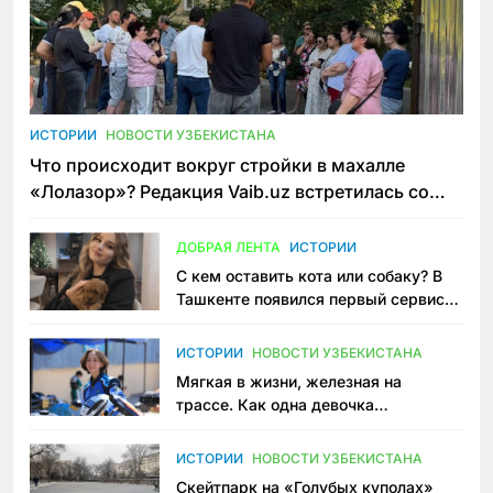
ИСТОРИИ
НОВОСТИ УЗБЕКИСТАНА
Что происходит вокруг стройки в махалле
«Лолазор»? Редакция Vaib.uz встретилась со
всеми сторонами конфликта
ДОБРАЯ ЛЕНТА
ИСТОРИИ
С кем оставить кота или собаку? В
Ташкенте появился первый сервис
зоонянь
ИСТОРИИ
НОВОСТИ УЗБЕКИСТАНА
Мягкая в жизни, железная на
трассе. Как одна девочка
переписывает автоспорт в
Узбекистане
ИСТОРИИ
НОВОСТИ УЗБЕКИСТАНА
Скейтпарк на «Голубых куполах»