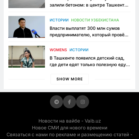
залили бетоном: в центре Ташкента
исчезло ещё одно общественное
пространство
ИСТОРИИ
НОВОСТИ УЗБЕКИСТАНА
Власти выплатят 300 млн сумов
предпринимателю, который провёл
пять лет в тюрьме по незаконному
приговору
WOMENS
ИСТОРИИ
В Ташкенте появился детский сад,
где дети едят только полезную еду.
Его открыла мама, которая устала
просить «кашу без сахара»
SHOW MORE
Новости на вайбе - Vaib.uz
Новое СМИ для нового времени
Связаться с нами по рекламе и размещению статей -