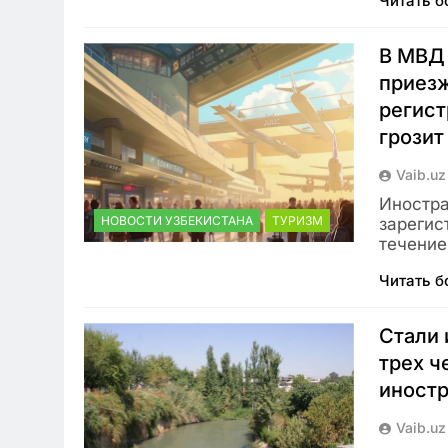
Читать 
В МВД
приезж
регист
грозит
Vaib.uz
Иностра
НОВОСТИ УЗБЕКИСТАНА
ТУРИЗМ
зарегис
течение
Читать 
Стали 
трех ч
иностр
Vaib.uz