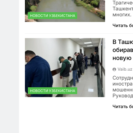
Трагиче
Ташкент
многих.
НОВОСТИ УЗБЕКИСТАНА
Читать 
В Ташк
обирав
новую
Vaib.uz
Сотрудн
иностра
мошенни
НОВОСТИ УЗБЕКИСТАНА
Руково
Читать 