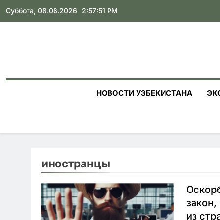
Skip
Суббота, 08.08.2026
2:57:52 PM
to
content
НОВОСТИ УЗБЕКИСТАНА
ЭК
иностранцы
Оскорб
закон,
из стр