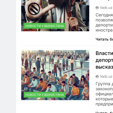
Vaib.uz
Сегодня
позволя
депорти
НОВОСТИ УЗБЕКИСТАНА
иностра
Читать 
Власти
депорт
высказ
Vaib.uz
Группа 
законоп
официал
НОВОСТИ УЗБЕКИСТАНА
которые
предпр