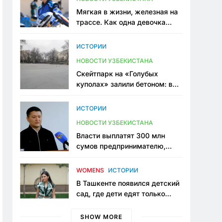
Мягкая в жизни, железная на
трассе. Как одна девочка
переписывает автоспорт в
Узбекистане
ИСТОРИИ
НОВОСТИ УЗБЕКИСТАНА
Скейтпарк на «Голубых
куполах» залили бетоном: в
центре Ташкента исчезло ещё
одно общественное
ИСТОРИИ
пространство
НОВОСТИ УЗБЕКИСТАНА
Власти выплатят 300 млн
сумов предпринимателю,
который провёл пять лет в
тюрьме по незаконному
WOMENS
ИСТОРИИ
приговору
В Ташкенте появился детский
сад, где дети едят только
полезную еду. Его открыла
мама, которая устала просить
SHOW MORE