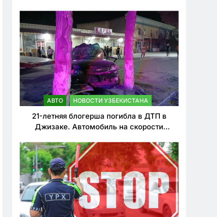
о резком ужесточении наказаний для
нарушителей ПДД
АВТО
НОВОСТИ УЗБЕКИСТАНА
21-летняя блогерша погибла в ДТП в
Джизаке. Автомобиль на скорости
врезался в дерево