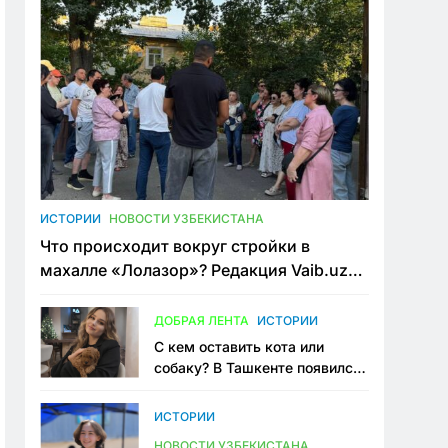
ИСТОРИИ
НОВОСТИ УЗБЕКИСТАНА
Что происходит вокруг стройки в
махалле «Лолазор»? Редакция Vaib.uz
встретилась со всеми сторонами
конфликта
ДОБРАЯ ЛЕНТА
ИСТОРИИ
С кем оставить кота или
собаку? В Ташкенте появился
первый сервис зоонянь
ИСТОРИИ
НОВОСТИ УЗБЕКИСТАНА