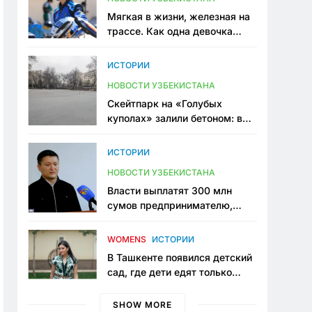
Мягкая в жизни, железная на
трассе. Как одна девочка
переписывает автоспорт в
Узбекистане
ИСТОРИИ
НОВОСТИ УЗБЕКИСТАНА
Скейтпарк на «Голубых
куполах» залили бетоном: в
центре Ташкента исчезло ещё
одно общественное
ИСТОРИИ
пространство
НОВОСТИ УЗБЕКИСТАНА
Власти выплатят 300 млн
сумов предпринимателю,
который провёл пять лет в
тюрьме по незаконному
WOMENS
ИСТОРИИ
приговору
В Ташкенте появился детский
сад, где дети едят только
полезную еду. Его открыла
мама, которая устала просить
SHOW MORE