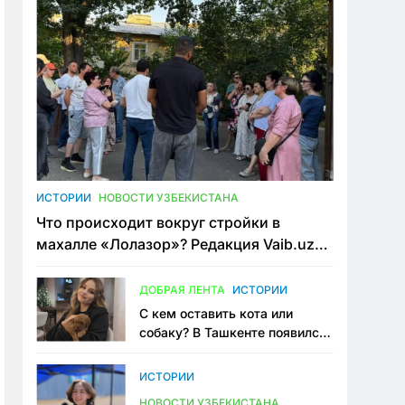
ИСТОРИИ
НОВОСТИ УЗБЕКИСТАНА
Что происходит вокруг стройки в
махалле «Лолазор»? Редакция Vaib.uz
встретилась со всеми сторонами
конфликта
ДОБРАЯ ЛЕНТА
ИСТОРИИ
С кем оставить кота или
собаку? В Ташкенте появился
первый сервис зоонянь
ИСТОРИИ
НОВОСТИ УЗБЕКИСТАНА