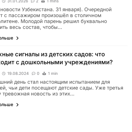
31.01.2026
2
1 mins
 (новости Узбекистана. 31 января). Очередной
т с пассажиром произошёл в столичном
литене. Молодой парень решил буквально
ить весь состав, чтобы…
больше
ные сигналы из детских садов: что
ходит с дошкольными учреждениями?
19.08.2024
0
1 min
шний день стал настоящим испытанием для
ей, чьи дети посещают детские сады. Уже третья
у тревожная новость из этих…
больше