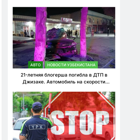
о резком ужесточении наказаний для
нарушителей ПДД
АВТО
НОВОСТИ УЗБЕКИСТАНА
21-летняя блогерша погибла в ДТП в
Джизаке. Автомобиль на скорости
врезался в дерево