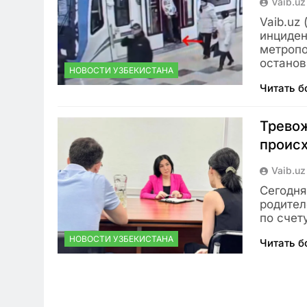
Vaib.uz
Vaib.uz
инциден
метропо
останов
НОВОСТИ УЗБЕКИСТАНА
Читать 
Тревож
проис
Vaib.uz
Сегодня
родител
по счет
НОВОСТИ УЗБЕКИСТАНА
Читать 