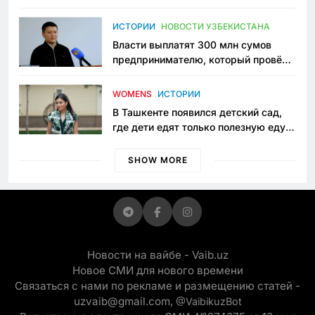
исчезло ещё одно общественное
пространство
ИСТОРИИ
НОВОСТИ УЗБЕКИСТАНА
Власти выплатят 300 млн сумов
предпринимателю, который провёл
пять лет в тюрьме по незаконному
приговору
WOMENS
ИСТОРИИ
В Ташкенте появился детский сад,
где дети едят только полезную еду.
Его открыла мама, которая устала
просить «кашу без сахара»
SHOW MORE
Новости на вайбе - Vaib.uz
Новое СМИ для нового времени
Связаться с нами по рекламе и размещению статей -
uzvaib@gmail.com,
@VaibikuzBot