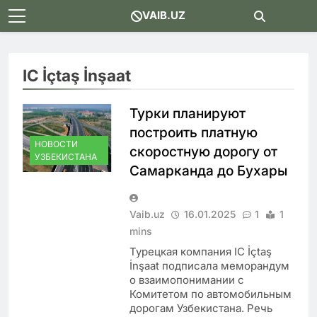
Skip
VAIB.UZ
to
content
IC İçtaş İnşaat
Турки планируют
построить платную
НОВОСТИ
скоростную дорогу от
УЗБЕКИСТАНА
Самарканда до Бухары
Vaib.uz
16.01.2025
1
1
mins
Турецкая компания IC İçtaş
İnşaat подписала меморандум
о взаимопонимании с
Комитетом по автомобильным
дорогам Узбекистана. Речь