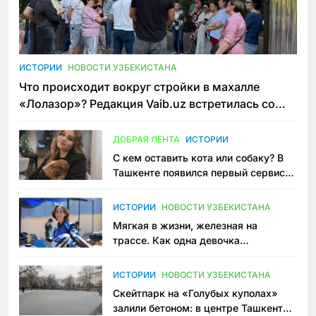
ИСТОРИИ
НОВОСТИ УЗБЕКИСТАНА
Что происходит вокруг стройки в махалле
«Лолазор»? Редакция Vaib.uz встретилась со
всеми сторонами конфликта
ДОБРАЯ ЛЕНТА
ИСТОРИИ
С кем оставить кота или собаку? В
Ташкенте появился первый сервис
зоонянь
ИСТОРИИ
НОВОСТИ УЗБЕКИСТАНА
Мягкая в жизни, железная на
трассе. Как одна девочка
переписывает автоспорт в
Узбекистане
ИСТОРИИ
НОВОСТИ УЗБЕКИСТАНА
Скейтпарк на «Голубых куполах»
залили бетоном: в центре Ташкента