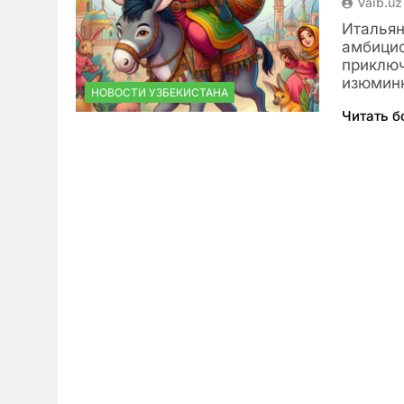
Vaib.uz
Итальян
амбицио
приключ
изюминк
НОВОСТИ УЗБЕКИСТАНА
Читать 