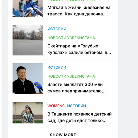
Мягкая в жизни, железная на
трассе. Как одна девочка
переписывает автоспорт в
Узбекистане
ИСТОРИИ
НОВОСТИ УЗБЕКИСТАНА
Скейтпарк на «Голубых
куполах» залили бетоном: в
центре Ташкента исчезло ещё
одно общественное
ИСТОРИИ
пространство
НОВОСТИ УЗБЕКИСТАНА
Власти выплатят 300 млн
сумов предпринимателю,
который провёл пять лет в
тюрьме по незаконному
WOMENS
ИСТОРИИ
приговору
В Ташкенте появился детский
сад, где дети едят только
полезную еду. Его открыла
мама, которая устала просить
SHOW MORE