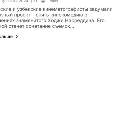
26.02.2024
0
1 mins
ские и узбекские кинематографисты задумали
зный проект – снять кинокомедию о
ениях знаменитого Ходжи Насреддина. Его
ой станет сочетание съемок…
больше