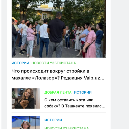
ИСТОРИИ
НОВОСТИ УЗБЕКИСТАНА
Что происходит вокруг стройки в
махалле «Лолазор»? Редакция Vaib.uz
встретилась со всеми сторонами
конфликта
ДОБРАЯ ЛЕНТА
ИСТОРИИ
С кем оставить кота или
собаку? В Ташкенте появился
первый сервис зоонянь
ИСТОРИИ
НОВОСТИ УЗБЕКИСТАНА