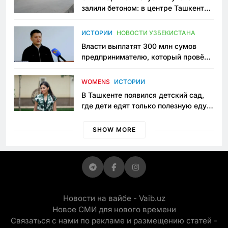
залили бетоном: в центре Ташкента
исчезло ещё одно общественное
пространство
ИСТОРИИ
НОВОСТИ УЗБЕКИСТАНА
Власти выплатят 300 млн сумов
предпринимателю, который провёл
пять лет в тюрьме по незаконному
приговору
WOMENS
ИСТОРИИ
В Ташкенте появился детский сад,
где дети едят только полезную еду.
Его открыла мама, которая устала
просить «кашу без сахара»
SHOW MORE
Новости на вайбе - Vaib.uz
Новое СМИ для нового времени
Связаться с нами по рекламе и размещению статей -