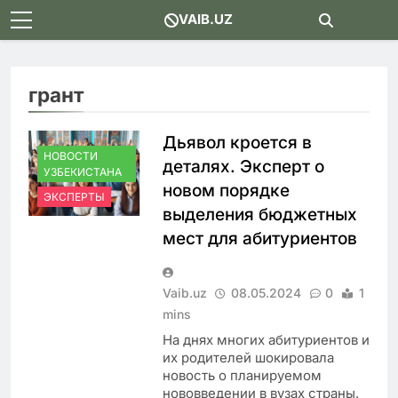
Skip
VAIB.UZ
to
content
грант
Дьявол кроется в
НОВОСТИ
деталях. Эксперт о
УЗБЕКИСТАНА
новом порядке
ЭКСПЕРТЫ
выделения бюджетных
мест для абитуриентов
Vaib.uz
08.05.2024
0
1
mins
На днях многих абитуриентов и
их родителей шокировала
новость о планируемом
нововведении в вузах страны.