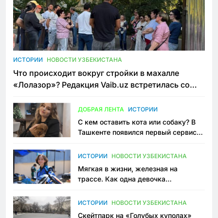
ИСТОРИИ
НОВОСТИ УЗБЕКИСТАНА
Что происходит вокруг стройки в махалле
«Лолазор»? Редакция Vaib.uz встретилась со
всеми сторонами конфликта
ДОБРАЯ ЛЕНТА
ИСТОРИИ
С кем оставить кота или собаку? В
Ташкенте появился первый сервис
зоонянь
ИСТОРИИ
НОВОСТИ УЗБЕКИСТАНА
Мягкая в жизни, железная на
трассе. Как одна девочка
переписывает автоспорт в
Узбекистане
ИСТОРИИ
НОВОСТИ УЗБЕКИСТАНА
Скейтпарк на «Голубых куполах»