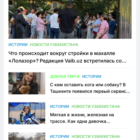
ИСТОРИИ
НОВОСТИ УЗБЕКИСТАНА
Что происходит вокруг стройки в махалле
«Лолазор»? Редакция Vaib.uz встретилась со
всеми сторонами конфликта
ДОБРАЯ ЛЕНТА
ИСТОРИИ
С кем оставить кота или собаку? В
Ташкенте появился первый сервис
зоонянь
ИСТОРИИ
НОВОСТИ УЗБЕКИСТАНА
Мягкая в жизни, железная на
трассе. Как одна девочка
переписывает автоспорт в
Узбекистане
ИСТОРИИ
НОВОСТИ УЗБЕКИСТАНА