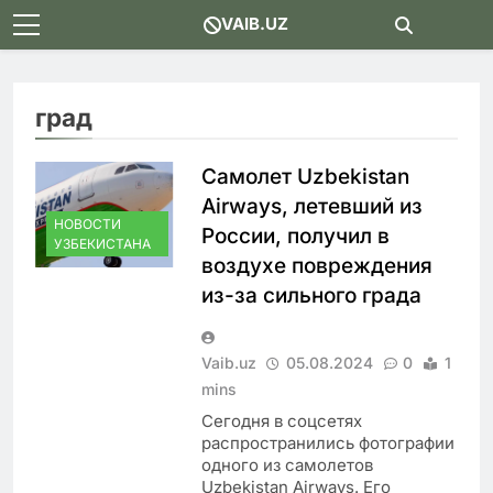
Skip
VAIB.UZ
to
content
град
Самолет Uzbekistan
Airways, летевший из
НОВОСТИ
России, получил в
УЗБЕКИСТАНА
воздухе повреждения
из-за сильного града
Vaib.uz
05.08.2024
0
1
mins
Сегодня в соцсетях
распространились фотографии
одного из самолетов
Uzbekistan Airways. Его