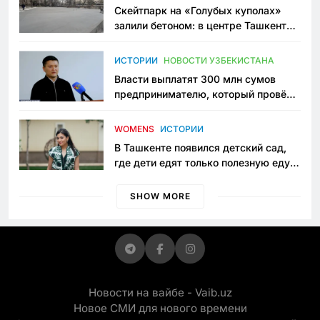
Скейтпарк на «Голубых куполах»
залили бетоном: в центре Ташкента
исчезло ещё одно общественное
пространство
ИСТОРИИ
НОВОСТИ УЗБЕКИСТАНА
Власти выплатят 300 млн сумов
предпринимателю, который провёл
пять лет в тюрьме по незаконному
приговору
WOMENS
ИСТОРИИ
В Ташкенте появился детский сад,
где дети едят только полезную еду.
Его открыла мама, которая устала
просить «кашу без сахара»
SHOW MORE
Новости на вайбе - Vaib.uz
Новое СМИ для нового времени