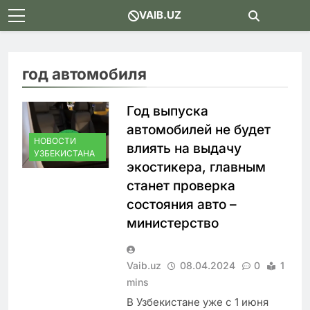
Skip
VAIB.UZ
to
content
год автомобиля
Год выпуска
автомобилей не будет
НОВОСТИ
влиять на выдачу
УЗБЕКИСТАНА
экостикера, главным
станет проверка
состояния авто –
министерство
Vaib.uz
08.04.2024
0
1
mins
В Узбекистане уже с 1 июня