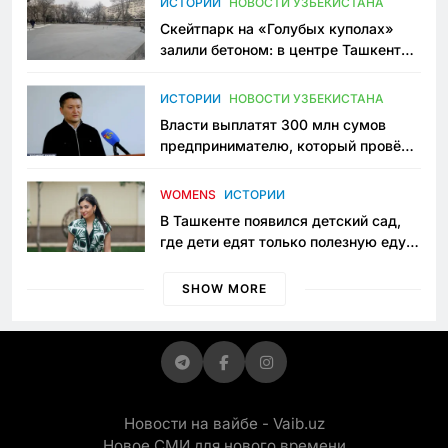
ИСТОРИИ
НОВОСТИ УЗБЕКИСТАНА
Скейтпарк на «Голубых куполах»
залили бетоном: в центре Ташкента
исчезло ещё одно общественное
пространство
ИСТОРИИ
НОВОСТИ УЗБЕКИСТАНА
Власти выплатят 300 млн сумов
предпринимателю, который провёл
пять лет в тюрьме по незаконному
приговору
WOMENS
ИСТОРИИ
В Ташкенте появился детский сад,
где дети едят только полезную еду.
Его открыла мама, которая устала
просить «кашу без сахара»
SHOW MORE
Новости на вайбе - Vaib.uz
Новое СМИ для нового времени