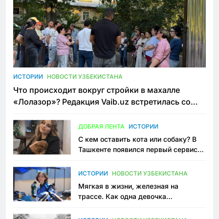
ИСТОРИИ
НОВОСТИ УЗБЕКИСТАНА
Что происходит вокруг стройки в махалле
«Лолазор»? Редакция Vaib.uz встретилась со
всеми сторонами конфликта
ДОБРАЯ ЛЕНТА
ИСТОРИИ
С кем оставить кота или собаку? В
Ташкенте появился первый сервис
зоонянь
ИСТОРИИ
НОВОСТИ УЗБЕКИСТАНА
Мягкая в жизни, железная на
трассе. Как одна девочка
переписывает автоспорт в
Узбекистане