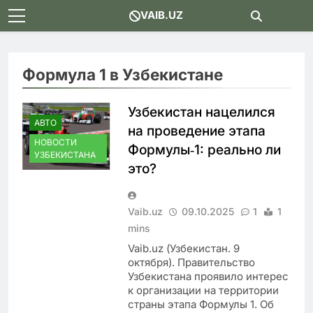
Skip
VAIB.UZ
to
content
Формула 1 в Узбекистане
Узбекистан нацелился
АВТО
на проведение этапа
НОВОСТИ
Формулы‑1: реально ли
УЗБЕКИСТАНА
это?
Vaib.uz
09.10.2025
1
1
mins
Vaib.uz (Узбекистан. 9
октября). Правительство
Узбекистана проявило интерес
к организации на территории
страны этапа Формулы 1. Об