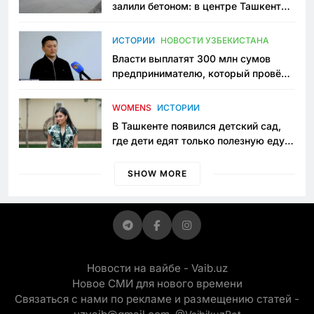
залили бетоном: в центре Ташкента
исчезло ещё одно общественное
пространство
ИСТОРИИ
НОВОСТИ УЗБЕКИСТАНА
Власти выплатят 300 млн сумов
предпринимателю, который провёл
пять лет в тюрьме по незаконному
приговору
WOMENS
ИСТОРИИ
В Ташкенте появился детский сад,
где дети едят только полезную еду.
Его открыла мама, которая устала
просить «кашу без сахара»
SHOW MORE
Новости на вайбе - Vaib.uz
Новое СМИ для нового времени
Связаться с нами по рекламе и размещению статей -