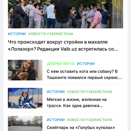
ИСТОРИИ
НОВОСТИ УЗБЕКИСТАНА
Что происходит вокруг стройки в махалле
«Лолазор»? Редакция Vaib.uz встретилась со
всеми сторонами конфликта
ДОБРАЯ ЛЕНТА
ИСТОРИИ
С кем оставить кота или собаку? В
Ташкенте появился первый сервис
зоонянь
ИСТОРИИ
НОВОСТИ УЗБЕКИСТАНА
Мягкая в жизни, железная на
трассе. Как одна девочка
переписывает автоспорт в
Узбекистане
ИСТОРИИ
НОВОСТИ УЗБЕКИСТАНА
Скейтпарк на «Голубых куполах»