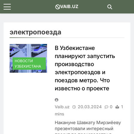
Skip
VAIB.UZ
to
content
электропоезда
В Узбекистане
планируют запустить
НОВОСТИ
производство
УЗБЕКИСТАНА
электропоездов и
поездов метро. Что
известно о проекте
Vaib.uz
20.03.2024
0
1
mins
Накануне Шавкату Мирзиёеву
презентовали интересный