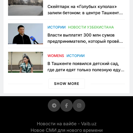
Скейтпарк на «Голубых куполах»
залили бетоном: в центре Ташкента
исчезло ещё одно общественное
пространство
ИСТОРИИ
НОВОСТИ УЗБЕКИСТАНА
Власти выплатят 300 млн сумов
предпринимателю, который провёл
пять лет в тюрьме по незаконному
приговору
WOMENS
ИСТОРИИ
В Ташкенте появился детский сад,
где дети едят только полезную еду.
Его открыла мама, которая устала
просить «кашу без сахара»
SHOW MORE
Новости на вайбе - Vaib.uz
Новое СМИ для нового времени