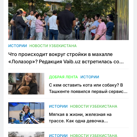
ИСТОРИИ
НОВОСТИ УЗБЕКИСТАНА
Что происходит вокруг стройки в махалле
«Лолазор»? Редакция Vaib.uz встретилась со
всеми сторонами конфликта
ДОБРАЯ ЛЕНТА
ИСТОРИИ
С кем оставить кота или собаку? В
Ташкенте появился первый сервис
зоонянь
ИСТОРИИ
НОВОСТИ УЗБЕКИСТАНА
Мягкая в жизни, железная на
трассе. Как одна девочка
переписывает автоспорт в
Узбекистане
ИСТОРИИ
НОВОСТИ УЗБЕКИСТАНА